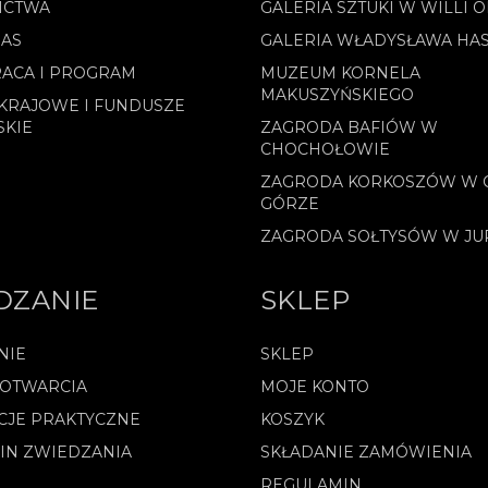
ICTWA
GALERIA SZTUKI W WILLI 
NAS
GALERIA WŁADYSŁAWA HA
ACA I PROGRAM
MUZEUM KORNELA
MAKUSZYŃSKIEGO
KRAJOWE I FUNDUSZE
SKIE
ZAGRODA BAFIÓW W
CHOCHOŁOWIE
ZAGRODA KORKOSZÓW W 
GÓRZE
ZAGRODA SOŁTYSÓW W J
DZANIE
SKLEP
NIE
SKLEP
 OTWARCIA
MOJE KONTO
CJE PRAKTYCZNE
KOSZYK
IN ZWIEDZANIA
SKŁADANIE ZAMÓWIENIA
REGULAMIN