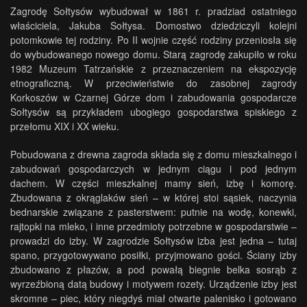
Zagrodę Sołtysów wybudował w 1861 r. pradziad ostatniego
właściciela, Jakuba Sołtysa. Domostwo dziedziczyli kolejni
potomkowie tej rodziny. Po II wojnie część rodziny przeniosła się
do wybudowanego nowego domu. Starą zagrodę zakupiło w roku
1982 Muzeum Tatrzańskie z przeznaczeniem na ekspozycję
etnograficzną. W przeciwieństwie do zasobnej zagrody
Korkoszów w Czarnej Górze dom i zabudowania gospodarcze
Sołtysów są przykładem ubogiego gospodarstwa spiskiego z
przełomu XIX i XX wieku.
Pobudowana z drewna zagroda składa się z domu mieszkalnego i
zabudowań gospodarczych w jednym ciągu i pod jednym
dachem. W części mieszkalnej mamy sień, izbę i komorę.
Zbudowana z okrąglaków sień – w której stoi sąsiek, naczynia
bednarskie związane z pasterstwem: putnie na wodę, konewki,
rajtopki na mleko, i inne przedmioty potrzebne w gospodarstwie –
prowadzi do izby. W zagrodzie Sołtysów izba jest jedna – tutaj
spano, przygotowywano posiłki, przyjmowano gości. Ściany izby
zbudowano z płazów, a pod powałą biegnie belka sosrąb z
wyrzeźbioną datą budowy i motywem rozety. Urządzenie izby jest
skromne – piec, który niegdyś miał otwarte palenisko i gotowano