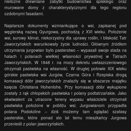
nieliczne drewniane zabytki budownictwa spiskiego oraz
murowane domy z charakterystycznymi dla tego regionu
ozdobnymi fasadami.
Najstarsze dokumenty wzmiankujące o wsi, zapisanej pod
węgierską nazwą Gyurgowa, pochodzą z XVI wieku. Położenie
wsi, surowy klimat, niekorzystny dla uprawy roślin, i bliskość Tatr
Jaworzyńskich warunkowały życie ludności. Głównym źródłem
utrzymania jurgowian było pasterstwo – wypasali swoje stada na
halach i polanach wielkiej własności prywatnej w Tatrach
Jaworzyńskich. W 1848 r. na mocy dekretu uwłaszczeniowego
otrzymali pastwiska na własność. W drugiej połowie XIX wieku
górskie pastwiska wsi Jurgów, Czarna Góra i Rzepiska drogą
komasacji dóbr jaworzyńskich znalazły się w obszarze majątku
księcia Christiana Hohenlohe. Przy komasacji dóbr wykupione
zostały z rąk chłopskich pastwiska i polany podtatrzańskie. Jako
ekwiwalent za utracone tereny wypasu właściciele otrzymali
pastwiska położone w pobliżu wsi. Jurgowianom przypadła
polana Podokólne – dziś możemy tam oglądać szałasy
pasterskie, które ponad sto lat temu mieszkańcy Jurgowa
przenieśli z polan jaworzyńskich.