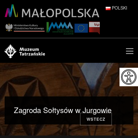
POLSKI
DEUTSCH
ENGLISH
ESPAÑOL
FRANÇAIS
ITALIANO
РУССКИЙ
Zagroda Sołtysów w Jurgowie
中文 (中国)
WSTECZ
日本語