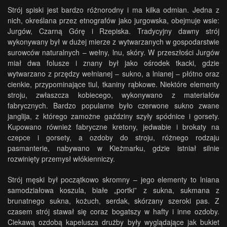
Strój spiski jest bardzo różnorodny i ma kilka odmian. Jedna z
nich, określana przez etnografów jako jurgowska, obejmuje wsie:
Jurgów, Czarną Górę i Rzepiska. Tradycyjny dawny strój
wykonywany był w dużej mierze z wytwarzanych w gospodarstwie
surowców naturalnych – wełny, lnu, skóry. W przeszłości Jurgów
miał dwa folusze i znany był jako ośrodek tkacki, gdzie
wytwarzano z przędzy wełnianej – sukno, a lnianej – płótno oraz
cienkie, przypominające tiul, tkaniny rąbkowe. Niektóre elementy
stroju, zwłaszcza kobiecego, wykonywano z materiałów
fabrycznych. Bardzo popularne było czerwone sukno zwane
janglija, z którego zamożne gaździny szyły spódnice i gorsety.
Kupowano również fabryczne kretony, jedwabie i brokaty na
czepce i gorsety, a ozdoby do stroju, różnego rodzaju
pasmanterie, nabywano w Kieżmarku, gdzie istniał silnie
rozwinięty przemysł włókienniczy.
Strój męski był początkowo skromny – jego elementy to lniana
samodziałowa koszula, białe „portki” z sukna, sukmana z
brunatnego sukna, kożuch, serdak, skórzany szeroki pas. Z
czasem strój stawał się coraz bogatszy w hafty i inne ozdoby.
Ciekawą ozdobą kapelusza drużby były wyglądające jak bukiet