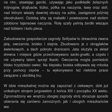
na nim, stawiając garnki, używając jako podkładki żelaznych
trójnogów, drajfusów, łóżko, półka na naczynia, ławy oraz stół,
nad którym wisiały dawniej obrazy na szkle, zastąpione później
oleodrukami. Ozdobą izby są makatki i powieszone nad stołem
zdobione fajansowe naczynia. Rolę szafy pełnią żerdki wiszące
nad łóżkiem i koło pieca.
Zabudowania gospodarcze zagrody Sołtysów to drewutnia zwana
jatą, owczarnia, boisko i stajnia. Zbudowano je z okrąglaków
świerkowych, a dach pokryto dranicami. Jata służyła za skład
drewna i miejsce gdzie przechowywano sanki-gnatki, a często i
nie używany latem sprzęt tkacki. Owczarnia mogła pomieścić
blisko trzydzieści owiec. Na klepisku boiska odbywała się młocka
przy pomocy cepów – tu wykonywano też niektóre prace
związane z obróbką lnu.
W izbie mieszkalnej można się zapoznać z ciekawym, dziś już
unikalnym strojem jurgowskim z końca XIX i początku XX wieku.
Zgromadzony we wnętrzu ubogiej zagrody strój obrazuje sposób
ubierania się zarówno zamożnych, jak i ubogich mieszkańców
wsi.