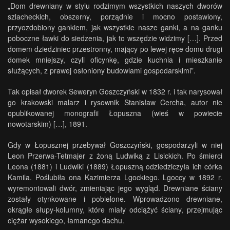
„Dom drewniany w stylu rodzimym wszystkich naszych dworów
szlacheckich, obszerny, porządnie i mocno postawiony,
przyozdobiony gankiem, jak wszystkie nasze ganki, a na ganku
poboczne ławki do siedzenia, jak to wszędzie widzimy […]. Przed
domem dziedziniec przestronny, mający po lewej ręce domu drugi
domek mniejszy, czyli oficynkę, gdzie kuchnia i mieszkanie
służących, z prawej osłoniony budowlami gospodarskimi”.
Tak opisał dworek Seweryn Goszczyński w 1832 r. i tak narysował
go krakowski malarz i rysownik Stanisław Cercha, autor nie
opublikowanej monografii Łopuszna (wieś w powiecie
nowotarskim) […], 1891.
Gdy w Łopusznej przebywał Goszczyński, gospodarzyli w niej
Leon Przerwa-Tetmajer z żoną Ludwiką z Lisickich. Po śmierci
Leona (1881) i Ludwiki (1889) Łopuszną odziedziczyła ich córka
Kamila. Poślubiła ona Kazimierza Lgockiego. Lgoccy w 1892 r.
wyremontowali dwór, zmieniając jego wygląd. Drewniane ściany
zostały otynkowane i pobielone. Wprowadzono drewniane,
okrągłe słupy-kolumny, które miały odciążyć ściany, przejmując
ciężar wysokiego, łamanego dachu.