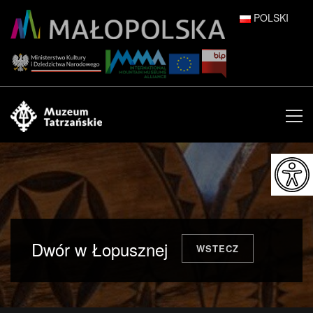
POLSKI
DEUTSCH
ENGLISH
ESPAÑOL
FRANÇAIS
ITALIANO
РУССКИЙ
Dwór w Łopusznej
WSTECZ
中文 (中国)
日本語