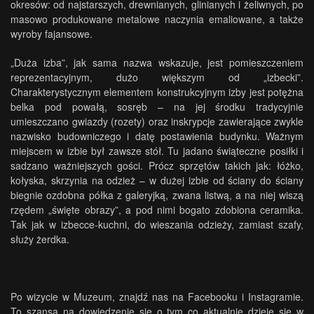
okresów: od najstarszych, drewnianych, glinianych i żeliwnych, po
masowo produkowane metalowe naczynia emaliowane, a także
wyroby fajansowe.
„Duża izba”, jak sama nazwa wskazuje, jest pomieszczeniem
reprezentacyjnym, dużo większym od „izbecki”.
Charakterystycznym elementem konstrukcyjnym izby jest potężna
belka pod powałą, sosręb – na jej środku tradycyjnie
umieszczano gwiazdy (rozety) oraz inskrypcje zawierające zwykle
nazwisko budowniczego i datę postawienia budynku. Ważnym
miejscem w izbie był zawsze stół. Tu jadano świąteczne posiłki i
sadzano ważniejszych gości. Prócz sprzętów takich jak: łóżko,
kołyska, skrzynia na odzież – w dużej izbie od ściany do ściany
biegnie ozdobna półka z galeryjką, zwana listwą, a na niej wiszą
rzędem „święte obrazy”, a pod nimi bogato zdobiona ceramika.
Tak jak w izbecce-kuchni, do wieszania odzieży, zamiast szafy,
służy żerdka.
Po wizycie w Muzeum, znajdź nas na
Facebooku
i
Instagramie
.
To szansa na dowiedzenie się o tym co aktualnie dzieje się w