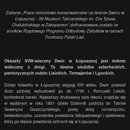
Zadanie „Prace remontowo-konserwatorskie na terenie Dworu w
Łopusznej – filii Muzeum Tatrzańskiego im. Dra Tytusa
Chałubińskiego w Zakopanem” dofinansowane zostało ze
środków Rządowego Programu Odbudowy Zabytków w ramach
Funduszu Polski Ład.
Okazały XVIII-wieczny Dwór w Łopusznej jest dobrze
widoczny z drogi. To dawna siedziba szlacheckich,
patriotycznych rodzin Lisickich, Tetmajerów i Lgockich.
Dzieje folwarku w Łopusznej sięgają XVI wieku. Dwór powstał
dużo później; wybudował go ok. 1790 r. Romuald Lisicki,
konfederat barski. Najstarszy drukowany opis dworu znajduje się
w wydanym w roku 1851 dziele Dziennik podróży do Tatrów
Seweryna Goszczyńskiego, poety doby romantyzmu,
belwederczyka, uczestnika powstania listopadowego i spiskowca,
który po klęsce powstania schronił się w Łopusznej.