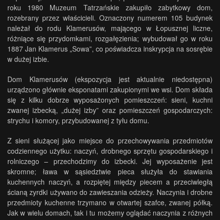
roku 1980 Muzeum Tatrzańskie zakupiło zabytkowy dom,
rozebrany przez właścicieli. Oznaczony numerem 105 budynek
należał do rodu Klamerusów, mającego w Łopusznej liczne,
różniące się przydomkami, rozgałęzienia; wybudował go w roku
1887 Jan Klamerus „Sowa”, co poświadcza inskrypcja na sosrębie
.
w dużej izbie.
Dom Klamerusów (ekspozycja jest aktualnie niedostępna)
urządzono głównie eksponatami zakupionymi we wsi. Dom składa
się z kilku dobrze wyposażonych pomieszczeń: sieni, kuchni
zwanej izbecką, „dużej izby” oraz pomieszczeń gospodarczych:
strychu i komory, przybudowanej z tyłu domu.
Z sieni służącej jako miejsce do przechowywania przedmiotów
codziennego użytku: naczyń, drobnego sprzętu gospodarskiego i
rolniczego – przechodzimy do izbecki. Jej wyposażenie jest
skromne; ława w sąsiedztwie pieca służyła do stawiania
kuchennych naczyń, a rozpiętej między piecem a przeciwległą
ścianą zyrdki używano do zawieszania odzieży. Naczynia i drobne
przedmioty kuchenne trzymano w otwartej szafce, zwanej półką.
Jak w wielu domach, tak i tu możemy oglądać naczynia z różnych