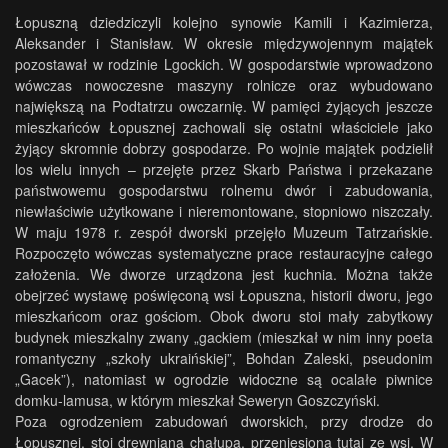
Łopuszną dziedziczyli kolejno synowie Kamili i Kazimierza,
Aleksander i Stanisław. W okresie międzywojennym majątek
pozostawał w rodzinie Lgockich. W gospodarstwie wprowadzono
wówczas nowoczesne maszyny rolnicze oraz wybudowano
największą na Podtatrzu owczarnię. W pamięci żyjących jeszcze
mieszkańców Łopusznej zachowali się ostatni właściciele jako
żyjący skromnie dobrzy gospodarze. Po wojnie majątek podzielił
los wielu innych – przejęte przez Skarb Państwa i przekazane
państwowemu gospodarstwu rolnemu dwór i zabudowania,
niewłaściwie użytkowane i nieremontowane, stopniowo niszczały.
W maju 1978 r. zespół dworski przejęło Muzeum Tatrzańskie.
Rozpoczęto wówczas systematyczne prace restauracyjne całego
założenia. We dworze urządzona jest kuchnia. Można także
obejrzeć wystawę poświęconą wsi Łopuszna, historii dworu, jego
mieszkańcom oraz gościom. Obok dworu stoi mały zabytkowy
budynek mieszkalny zwany „gackiem (mieszkał w nim inny poeta
romantyczny „szkoły ukraińskiej”, Bohdan Zaleski, pseudonim
„Gacek”), natomiast w ogrodzie widoczne są ocalałe piwnice
domku-lamusa, w którym mieszkał Seweryn Goszczyński.
Poza ogrodzeniem zabudowań dworskich, przy drodze do
Łopusznej, stoi drewniana chałupa, przeniesiona tutaj ze wsi. W