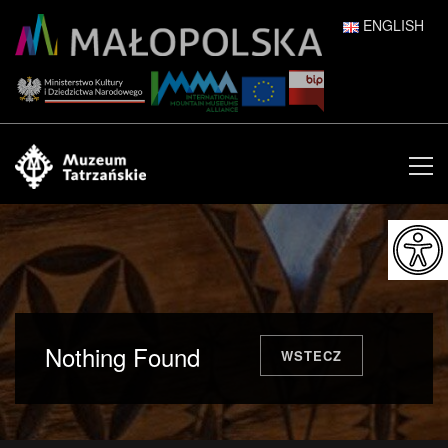
ENGLISH
POLSKI
DEUTSCH
ESPAÑOL
FRANÇAIS
ITALIANO
РУССКИЙ
Nothing Found
WSTECZ
中文 (中国)
日本語