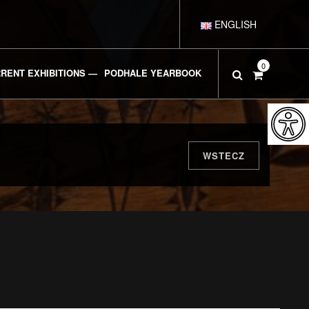
ENGLISH
POLSKI
0
RENT EXHIBITIONS —
PODHALE YEARBOOK
DEUTSCH
ESPAÑOL
WSTECZ
FRANÇAIS
ITALIANO
РУССКИЙ