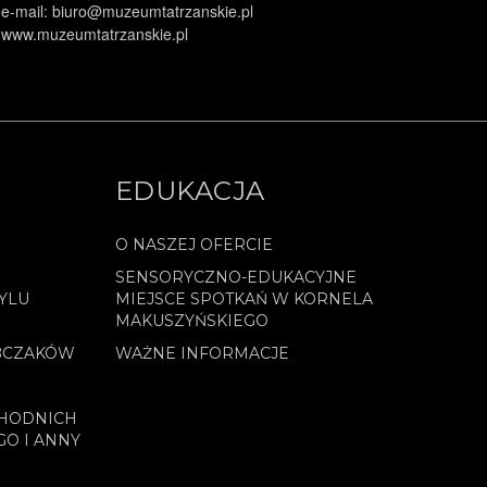
e-mail: biuro@muzeumtatrzanskie.pl
www.muzeumtatrzanskie.pl
EDUKACJA
O NASZEJ OFERCIE
SENSORYCZNO-EDUKACYJNE
YLU
MIEJSCE SPOTKAŃ W KORNELA
MAKUSZYŃSKIEGO
BCZAKÓW
WAŻNE INFORMACJE
CHODNICH
GO I ANNY