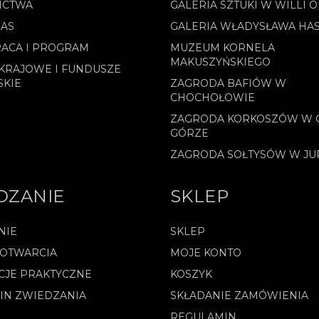
ICTWA
GALERIA SZTUKI W WILLI 
NAS
GALERIA WŁADYSŁAWA HA
ACA I PROGRAM
MUZEUM KORNELA
MAKUSZYŃSKIEGO
KRAJOWE I FUNDUSZE
SKIE
ZAGRODA BAFIÓW W
CHOCHOŁOWIE
ZAGRODA KORKOSZÓW W 
GÓRZE
ZAGRODA SOŁTYSÓW W J
DZANIE
SKLEP
NIE
SKLEP
 OTWARCIA
MOJE KONTO
CJE PRAKTYCZNE
KOSZYK
IN ZWIEDZANIA
SKŁADANIE ZAMÓWIENIA
REGULAMIN