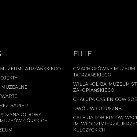
.
S
FILIE
 MUZEUM TATRZAŃSKIEGO
GMACH GŁÓWNY MUZEUM
TATRZAŃSKIEGO
OJEKTY
WILLA KOLIBA. MUZEUM ST
E MUZEALNE
ZAKOPIAŃSKIEGO
TWARTE
CHAŁUPA GĄSIENICÓW SO
BEZ BARIER
DWÓR W ŁOPUSZNEJ
MIĘDZYNARODOWY
GALERIA KOBIERCÓW WS
 MUZEÓW GÓRSKICH
IM. WŁODZIMIERZA, JERZE
ZEUM
KULCZYCKICH