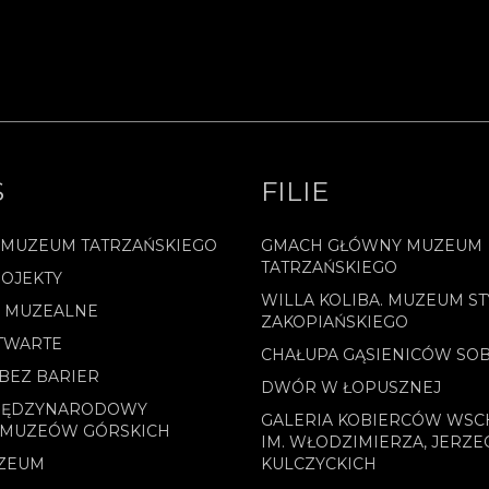
S
FILIE
 MUZEUM TATRZAŃSKIEGO
GMACH GŁÓWNY MUZEUM
TATRZAŃSKIEGO
OJEKTY
WILLA KOLIBA. MUZEUM ST
E MUZEALNE
ZAKOPIAŃSKIEGO
TWARTE
CHAŁUPA GĄSIENICÓW SO
BEZ BARIER
DWÓR W ŁOPUSZNEJ
MIĘDZYNARODOWY
GALERIA KOBIERCÓW WS
 MUZEÓW GÓRSKICH
IM. WŁODZIMIERZA, JERZE
ZEUM
KULCZYCKICH