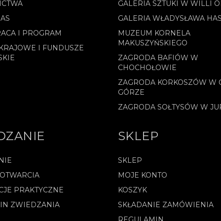
ICTWA
GALERIA SZTUKI W WILLI 
NAS
GALERIA WŁADYSŁAWA HA
ACA I PROGRAM
MUZEUM KORNELA
MAKUSZYŃSKIEGO
KRAJOWE I FUNDUSZE
SKIE
ZAGRODA BAFIÓW W
CHOCHOŁOWIE
ZAGRODA KORKOSZÓW W 
GÓRZE
ZAGRODA SOŁTYSÓW W J
DZANIE
SKLEP
NIE
SKLEP
 OTWARCIA
MOJE KONTO
CJE PRAKTYCZNE
KOSZYK
IN ZWIEDZANIA
SKŁADANIE ZAMÓWIENIA
REGULAMIN