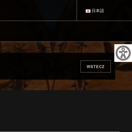
日本語
POLSKI
DEUTSCH
ENGLISH
WSTECZ
ESPAÑOL
FRANÇAIS
ITALIANO