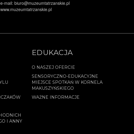
e-mail: biuro@muzeumtatrzanskie.pl
www.muzeumtatrzanskie.pl
EDUKACJA
O NASZEJ OFERCIE
SENSORYCZNO-EDUKACYJNE
YLU
MIEJSCE SPOTKAŃ W KORNELA
MAKUSZYŃSKIEGO
BCZAKÓW
WAŻNE INFORMACJE
CHODNICH
GO I ANNY