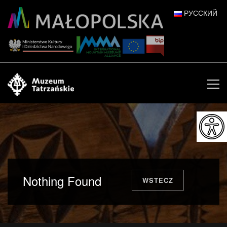
РУССКИЙ
POLSKI
DEUTSCH
ENGLISH
ESPAÑOL
FRANÇAIS
ITALIANO
Nothing Found
WSTECZ
中文 (中国)
日本語