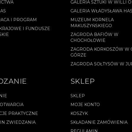
ICTWA
GALERIA SZTUKI W WILLI 
NAS
GALERIA WŁADYSŁAWA HA
ACA I PROGRAM
MUZEUM KORNELA
MAKUSZYŃSKIEGO
KRAJOWE I FUNDUSZE
SKIE
ZAGRODA BAFIÓW W
CHOCHOŁOWIE
ZAGRODA KORKOSZÓW W 
GÓRZE
ZAGRODA SOŁTYSÓW W J
DZANIE
SKLEP
NIE
SKLEP
 OTWARCIA
MOJE KONTO
CJE PRAKTYCZNE
KOSZYK
IN ZWIEDZANIA
SKŁADANIE ZAMÓWIENIA
REGULAMIN