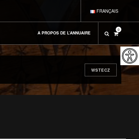
FRANÇAIS
POLSKI
0
A PROPOS DE L’ANNUAIRE
DEUTSCH
ENGLISH
WSTECZ
ESPAÑOL
ITALIANO
РУССКИЙ