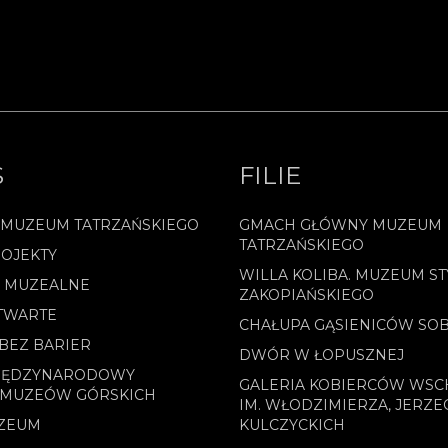
.
S
FILIE
 MUZEUM TATRZAŃSKIEGO
GMACH GŁÓWNY MUZEUM
TATRZAŃSKIEGO
OJEKTY
WILLA KOLIBA. MUZEUM ST
E MUZEALNE
ZAKOPIAŃSKIEGO
TWARTE
CHAŁUPA GĄSIENICÓW SO
BEZ BARIER
DWÓR W ŁOPUSZNEJ
MIĘDZYNARODOWY
GALERIA KOBIERCÓW WS
 MUZEÓW GÓRSKICH
IM. WŁODZIMIERZA, JERZE
ZEUM
KULCZYCKICH