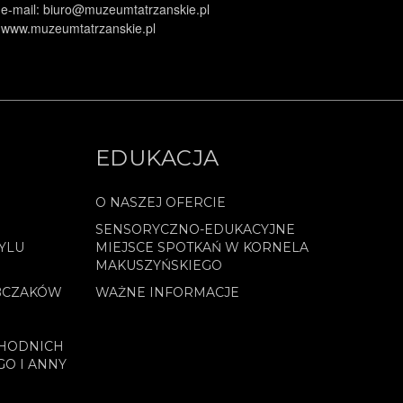
e-mail: biuro@muzeumtatrzanskie.pl
www.muzeumtatrzanskie.pl
EDUKACJA
O NASZEJ OFERCIE
SENSORYCZNO-EDUKACYJNE
YLU
MIEJSCE SPOTKAŃ W KORNELA
MAKUSZYŃSKIEGO
BCZAKÓW
WAŻNE INFORMACJE
CHODNICH
GO I ANNY