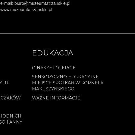
e-mail: biuro@muzeumtatrzanskie.pl
www.muzeumtatrzanskie.pl
EDUKACJA
O NASZEJ OFERCIE
SENSORYCZNO-EDUKACYJNE
YLU
MIEJSCE SPOTKAŃ W KORNELA
MAKUSZYŃSKIEGO
BCZAKÓW
WAŻNE INFORMACJE
CHODNICH
GO I ANNY