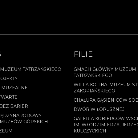
.
S
FILIE
 MUZEUM TATRZAŃSKIEGO
GMACH GŁÓWNY MUZEUM
TATRZAŃSKIEGO
OJEKTY
WILLA KOLIBA. MUZEUM ST
E MUZEALNE
ZAKOPIAŃSKIEGO
TWARTE
CHAŁUPA GĄSIENICÓW SO
BEZ BARIER
DWÓR W ŁOPUSZNEJ
MIĘDZYNARODOWY
GALERIA KOBIERCÓW WS
 MUZEÓW GÓRSKICH
IM. WŁODZIMIERZA, JERZE
ZEUM
KULCZYCKICH