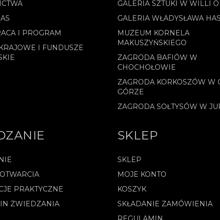
ICTWA
GALERIA SZTUKI W WILLI 
NAS
GALERIA WŁADYSŁAWA HA
ACA I PROGRAM
MUZEUM KORNELA
MAKUSZYŃSKIEGO
KRAJOWE I FUNDUSZE
SKIE
ZAGRODA BAFIÓW W
CHOCHOŁOWIE
ZAGRODA KORKOSZÓW W 
GÓRZE
ZAGRODA SOŁTYSÓW W J
DZANIE
SKLEP
NIE
SKLEP
 OTWARCIA
MOJE KONTO
CJE PRAKTYCZNE
KOSZYK
IN ZWIEDZANIA
SKŁADANIE ZAMÓWIENIA
REGULAMIN