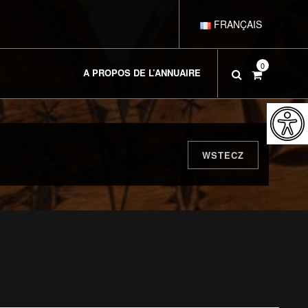
FRANÇAIS
POLSKI
0
A PROPOS DE L’ANNUAIRE
DEUTSCH
ENGLISH
WSTECZ
ESPAÑOL
ITALIANO
РУССКИЙ