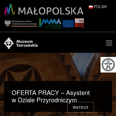
POLSKI
DEUTSCH
ENGLISH
ESPAÑOL
FRANÇAIS
ITALIANO
РУССКИЙ
OFERTA PRACY – Asystent
中文 (中国)
w Dziale Przyrodniczym
WSTECZ
日本語