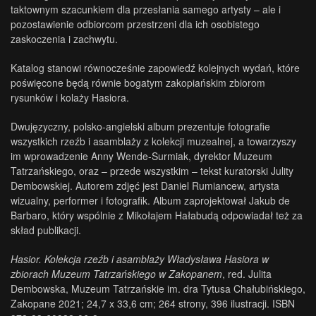
taktownym szacunkiem dla przesłania samego artysty – ale i
pozostawienie odbiorcom przestrzeni dla ich osobistego
zaskoczenia i zachwytu.
Katalog stanowi równocześnie zapowiedź kolejnych wydań, które
poświęcone będą równie bogatym zakopiańskim zbiorom
rysunków i kolaży Hasiora.
Dwujęzyczny, polsko-angielski album prezentuje fotografie
wszystkich rzeźb i asamblaży z kolekcji muzealnej, a towarzyszy
im wprowadzenie Anny Wende-Surmiak, dyrektor Muzeum
Tatrzańskiego, oraz – przede wszystkim – tekst kuratorski Julity
Dembowskiej. Autorem zdjęć jest Daniel Rumiancew, artysta
wizualny, performer i fotografik. Album zaprojektował Jakub de
Barbaro, który wspólnie z Mikołajem Hałabudą odpowiadał też za
skład publikacji.
Hasior. Kolekcja rzeźb i asamblaży Władysława Hasiora w
zbiorach Muzeum Tatrzańskiego w Zakopanem
, red. Julita
Dembowska, Muzeum Tatrzańskie im. dra Tytusa Chałubińskiego,
Zakopane 2021; 24,7 x 33,6 cm; 264 strony, 396 ilustracji. ISBN