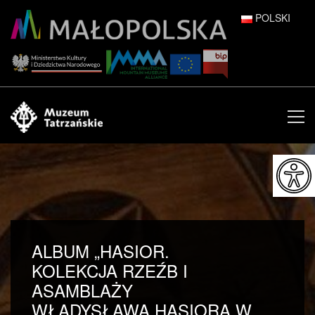
POLSKI
DEUTSCH
ENGLISH
ESPAÑOL
FRANÇAIS
ITALIANO
РУССКИЙ
ALBUM „HASIOR.
中文 (中国)
KOLEKCJA RZEŹB I
ASAMBLAŻY
日本語
WŁADYSŁAWA HASIORA W