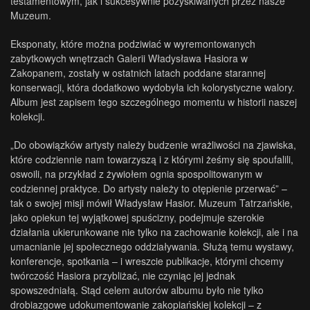
testamentowym, jak i sukcesywnie pozyskiwanych przez nasze
Muzeum.
Eksponaty, które można podziwiać w wyremontowanych
zabytkowych wnętrzach Galerii Władysława Hasiora w
Zakopanem, zostały w ostatnich latach poddane starannej
konserwacji, która dodatkowo wydobyła ich kolorystyczne walory.
Album jest zapisem tego szczególnego momentu w historii naszej
kolekcji.
„Do obowiązków artysty należy budzenie wrażliwości na zjawiska,
które codziennie nam towarzyszą i z którymi żeśmy się spoufalili,
oswoili, na przykład z żywiołem ognia spospolitowanym w
codziennej praktyce. Do artysty należy to otępienie przerwać” –
tak o swojej misji mówił Władysław Hasior. Muzeum Tatrzańskie,
jako opiekun tej wyjątkowej spuścizny, podejmuje szerokie
działania ukierunkowane nie tylko na zachowanie kolekcji, ale i na
umacnianie jej społecznego oddziaływania. Służą temu wystawy,
konferencje, spotkania – i wreszcie publikacje, którymi chcemy
twórczość Hasiora przybliżać, nie czyniąc jej jednak
spowszedniałą. Stąd celem autorów albumu było nie tylko
drobiazgowe udokumentowanie zakopiańskiej kolekcji – z