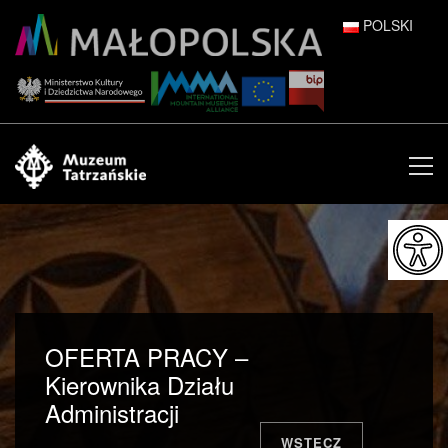
POLSKI
DEUTSCH
ENGLISH
ESPAÑOL
FRANÇAIS
ITALIANO
РУССКИЙ
OFERTA PRACY –
中文 (中国)
Kierownika Działu
Administracji
日本語
WSTECZ