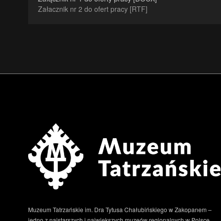
Załacznik nr 2 do ofert pracy [RTF]
Muzeum Tatrzańskie im. Dra Tytusa Chałubińskiego w Zakopanem –
jedno z najstarszych i największych muzeów regionalnych w Polsce.