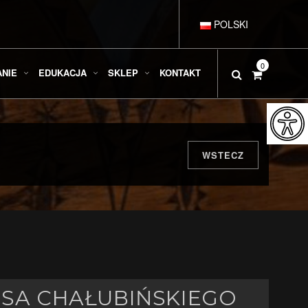
POLSKI
DEUTSCH
0
ANIE
EDUKACJA
SKLEP
KONTAKT
ENGLISH
ESPAÑOL
WSTECZ
FRANÇAIS
ITALIANO
USA CHAŁUBIŃSKIEGO
РУССКИЙ