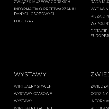
ZWIĄZEK MUZEÓW GÓRSKICH
RADA MU
INFORMACJA O PRZETWARZANIU
WYDAWN
DANYCH OSOBOWYCH
PISZĄ O 
LOGOTYPY
WSPÓŁPR
DOTACJE 
EUROPEJ
WYSTAWY
ZWIE
WIRTUALNY SPACER
ZWIEDZA
WYSTAWY CZASOWE
GODZINY
WYSTAWY
INFORMA
WIRTUALNE GALERIE
REGULAM