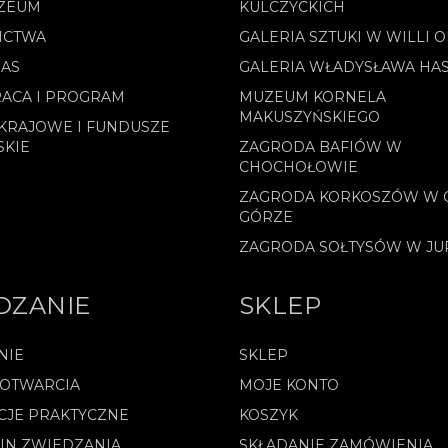
ZEUM
KULCZYCKICH
ICTWA
GALERIA SZTUKI W WILLI 
NAS
GALERIA WŁADYSŁAWA HA
ACA I PROGRAM
MUZEUM KORNELA
MAKUSZYŃSKIEGO
KRAJOWE I FUNDUSZE
SKIE
ZAGRODA BAFIÓW W
CHOCHOŁOWIE
ZAGRODA KORKOSZÓW W 
GÓRZE
ZAGRODA SOŁTYSÓW W J
DZANIE
SKLEP
NIE
SKLEP
 OTWARCIA
MOJE KONTO
CJE PRAKTYCZNE
KOSZYK
IN ZWIEDZANIA
SKŁADANIE ZAMÓWIENIA