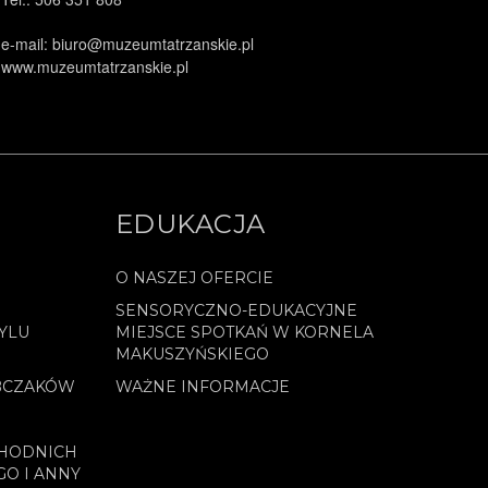
e-mail: biuro@muzeumtatrzanskie.pl
www.muzeumtatrzanskie.pl
EDUKACJA
O NASZEJ OFERCIE
SENSORYCZNO-EDUKACYJNE
YLU
MIEJSCE SPOTKAŃ W KORNELA
MAKUSZYŃSKIEGO
BCZAKÓW
WAŻNE INFORMACJE
CHODNICH
GO I ANNY