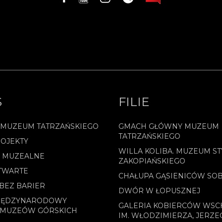
S
FILIE
 MUZEUM TATRZAŃSKIEGO
GMACH GŁÓWNY MUZEUM
TATRZAŃSKIEGO
OJEKTY
WILLA KOLIBA. MUZEUM ST
E MUZEALNE
ZAKOPIAŃSKIEGO
TWARTE
CHAŁUPA GĄSIENICÓW SO
BEZ BARIER
DWÓR W ŁOPUSZNEJ
MIĘDZYNARODOWY
GALERIA KOBIERCÓW WS
 MUZEÓW GÓRSKICH
IM. WŁODZIMIERZA, JERZE