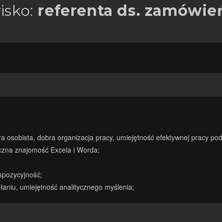
isko:
referenta ds. zamówie
 osobista, dobra organizacja pracy, umiejętność efektywnej pracy pod
czna znajomość Excela i Worda;
spozycyjność;
ałaniu, umiejętność analitycznego myślenia;