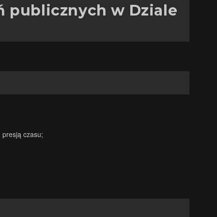
ń publicznych w Dziale
中文 (中国)
日本語
 presją czasu;