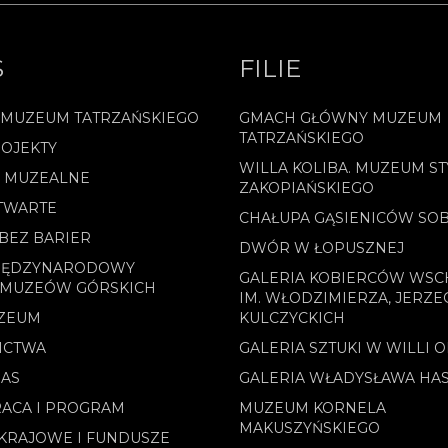
S
FILIE
 MUZEUM TATRZAŃSKIEGO
GMACH GŁÓWNY MUZEUM
TATRZAŃSKIEGO
OJEKTY
WILLA KOLIBA. MUZEUM ST
E MUZEALNE
ZAKOPIAŃSKIEGO
TWARTE
CHAŁUPA GĄSIENICÓW SO
BEZ BARIER
DWÓR W ŁOPUSZNEJ
MIĘDZYNARODOWY
GALERIA KOBIERCÓW WS
 MUZEÓW GÓRSKICH
IM. WŁODZIMIERZA, JERZE
ZEUM
KULCZYCKICH
ICTWA
GALERIA SZTUKI W WILLI 
NAS
GALERIA WŁADYSŁAWA HA
ACA I PROGRAM
MUZEUM KORNELA
MAKUSZYŃSKIEGO
KRAJOWE I FUNDUSZE