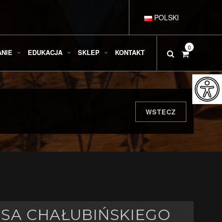
POLSKI
DEUTSCH
0
ANIE
EDUKACJA
SKLEP
KONTAKT
ENGLISH
ESPAÑOL
WSTECZ
FRANÇAIS
ITALIANO
USA CHAŁUBIŃSKIEGO
РУССКИЙ