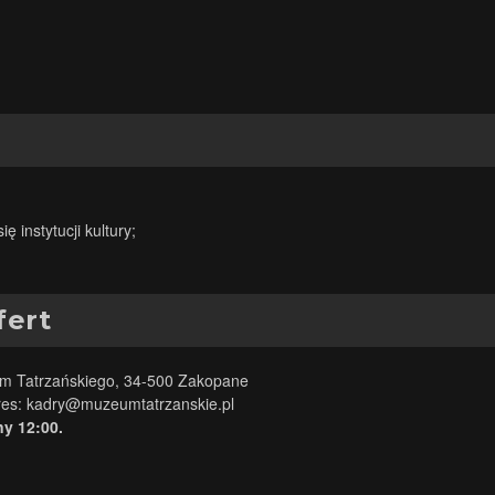
 instytucji kultury;
fert
m Tatrzańskiego, 34-500 Zakopane
res:
kadry@muzeumtatrzanskie.pl
y 12:00.