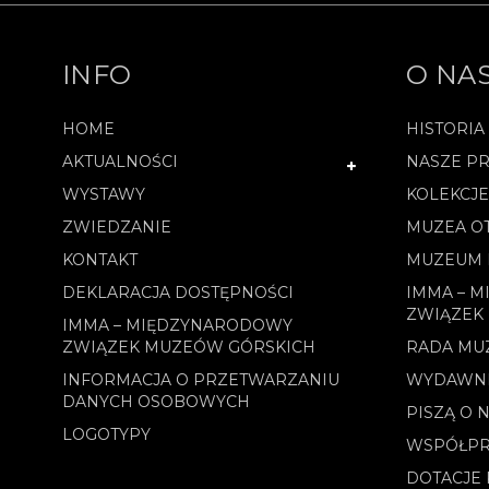
INFO
O NA
HOME
HISTORIA
AKTUALNOŚCI
NASZE PR
WYSTAWY
KOLEKCJ
ZWIEDZANIE
MUZEA O
KONTAKT
MUZEUM 
DEKLARACJA DOSTĘPNOŚCI
IMMA – 
ZWIĄZEK
IMMA – MIĘDZYNARODOWY
ZWIĄZEK MUZEÓW GÓRSKICH
RADA MU
INFORMACJA O PRZETWARZANIU
WYDAWN
DANYCH OSOBOWYCH
PISZĄ O 
LOGOTYPY
WSPÓŁPR
DOTACJE 