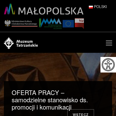
POLSKI
DEUTSCH
ENGLISH
ESPAÑOL
FRANÇAIS
ITALIANO
РУССКИЙ
OFERTA PRACY –
中文 (中国)
samodzielne stanowisko ds.
promocji i komunikacji
日本語
WSTECZ