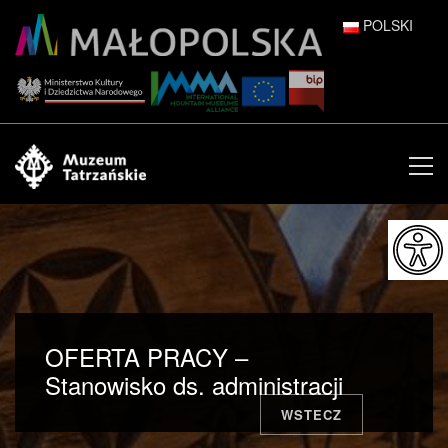
POLSKI
DEUTSCH
ENGLISH
ESPAÑOL
FRANÇAIS
ITALIANO
РУССКИЙ
OFERTA PRACY –
中文 (中国)
Stanowisko ds. administracji
WSTECZ
日本語