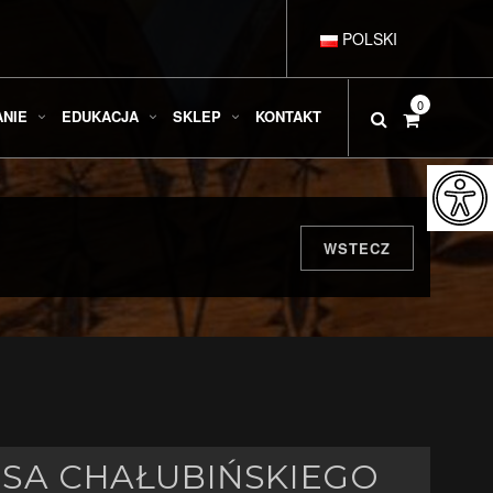
POLSKI
DEUTSCH
0
ANIE
EDUKACJA
SKLEP
KONTAKT
ENGLISH
ESPAÑOL
WSTECZ
FRANÇAIS
ITALIANO
USA CHAŁUBIŃSKIEGO
РУССКИЙ