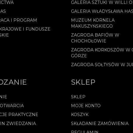
ICTWA
GALERIA SZTUKI W WILLI 
NAS
GALERIA WŁADYSŁAWA HA
ACA I PROGRAM
MUZEUM KORNELA
MAKUSZYŃSKIEGO
KRAJOWE I FUNDUSZE
SKIE
ZAGRODA BAFIÓW W
CHOCHOŁOWIE
ZAGRODA KORKOSZÓW W 
GÓRZE
ZAGRODA SOŁTYSÓW W J
DZANIE
SKLEP
NIE
SKLEP
 OTWARCIA
MOJE KONTO
CJE PRAKTYCZNE
KOSZYK
IN ZWIEDZANIA
SKŁADANIE ZAMÓWIENIA
REGULAMIN