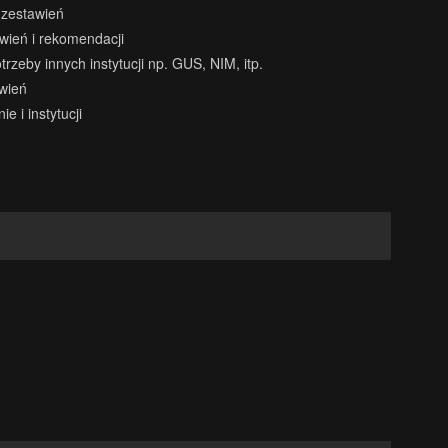
 zestawień
wień i rekomendacji
zeby innych instytucji np. GUS, NIM, itp.
wień
 i instytucji