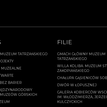
S
FILIE
 MUZEUM TATRZAŃSKIEGO
GMACH GŁÓWNY MUZEUM
TATRZAŃSKIEGO
OJEKTY
WILLA KOLIBA. MUZEUM ST
E MUZEALNE
ZAKOPIAŃSKIEGO
TWARTE
CHAŁUPA GĄSIENICÓW SO
BEZ BARIER
DWÓR W ŁOPUSZNEJ
MIĘDZYNARODOWY
GALERIA KOBIERCÓW WS
 MUZEÓW GÓRSKICH
IM. WŁODZIMIERZA, JERZE
ZEUM
KULCZYCKICH