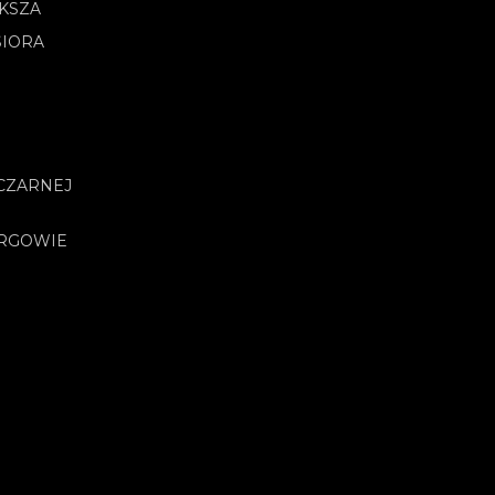
OKSZA
SIORA
CZARNEJ
URGOWIE