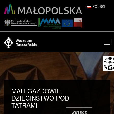
POLSKI
DEUTSCH
ENGLISH
ESPAÑOL
FRANÇAIS
ITALIANO
РУССКИЙ
MALI GAZDOWIE.
中文 (中国)
DZIECIŃSTWO POD
TATRAMI
日本語
WSTECZ