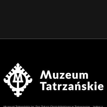
Muzeum Tatrzańskie im. Dra Tytusa Chałubińskiego w Zakopanem – jedno z