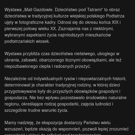
Wystawa „Mali Gazdowie. Dzieciństwo pod Tatrami” to obraz
dzieciństwa w tradycyjnej kulturze wiejskiej polskiego Podtatrza
ujęty w fotograficzne kadry. Odnosi się do okresu końca XIX i
pierwszej połowy wieku XX. Zaznajamia nas z niektórymi,
wybranymi aspektami życia najmłodszych mieszkańców
podtatrzańskich wiosek.
Wystawa przybliża czas dzieciństwa niełatwego, ubogiego w
ubrania, zabawki, obarczonego licznymi obowiązkami, ale też
niepozbawionego ciepła i radosnych przeżyć.
Niezależnie od indywidualnych rysów i niepowtarzalnych historii,
determinował je charakter tradycyjnej rodziny, w której dzieci
przygotowywane były do przyszłych obowiązków gospodyni i
gospodarza. Nie bez wpływu pozostawało środowisko naturalne
regionu, określające rodzaj gospodarki, zajęcia ludności i
szczególnie trudne warunki życia.
Mamy nadzieję, że ekspozycja dostarczy Państwu wielu
wzruszeń, będzie okazją do wspomnień, pozwoli lepiej zrozumieć
przeszłość i skłoni do refleksji nad teraźniejszością.