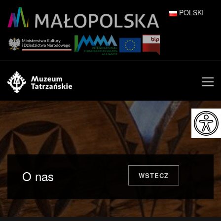
POLSKI
DEUTSCH
ENGLISH
ESPAÑOL
FRANÇAIS
ITALIANO
РУССКИЙ
O nas
WSTECZ
中文 (中国)
日本語