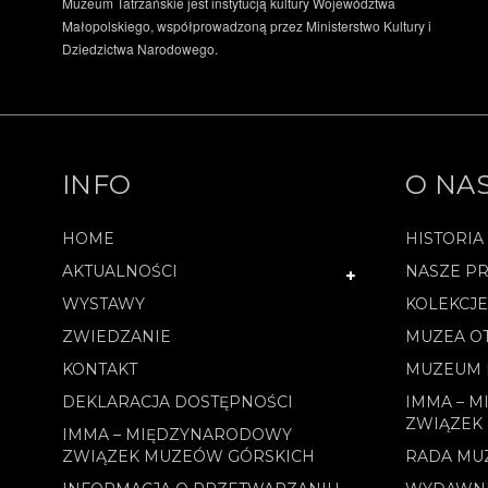
Muzeum Tatrzańskie jest instytucją kultury Województwa
Małopolskiego, współprowadzoną przez Ministerstwo Kultury i
Dziedzictwa Narodowego.
INFO
O NA
HOME
HISTORIA
AKTUALNOŚCI
NASZE PR
WYSTAWY
KOLEKCJ
ZWIEDZANIE
MUZEA O
KONTAKT
MUZEUM 
DEKLARACJA DOSTĘPNOŚCI
IMMA – 
ZWIĄZEK
IMMA – MIĘDZYNARODOWY
ZWIĄZEK MUZEÓW GÓRSKICH
RADA MU