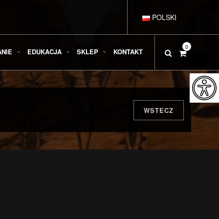
POLSKI
DEUTSCH
0
ANIE
EDUKACJA
SKLEP
KONTAKT
ENGLISH
ESPAÑOL
WSTECZ
FRANÇAIS
ITALIANO
РУССКИЙ