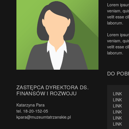
Lorem ipsum
veniam, quis
velit esse c
laborum.
Lorem ipsum
veniam, quis
velit esse c
laborum.
DO POB
ZASTĘPCA DYREKTORA DS.
FINANSÓW I ROZWOJU
LINK
LINK
Katarzyna Para
LINK
tel.
18-20-152-05
LINK
kpara@muzeumtatrzanskie.pl
LINK
LINK