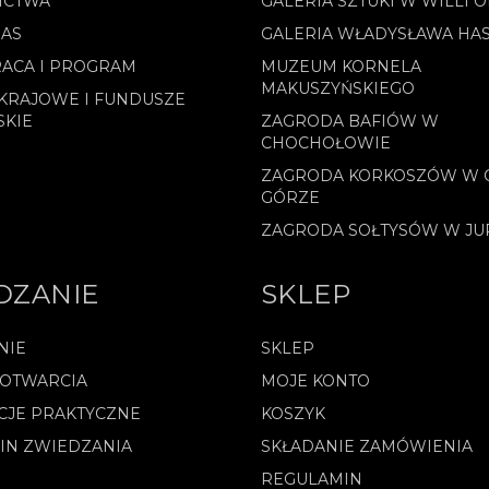
ICTWA
GALERIA SZTUKI W WILLI 
NAS
GALERIA WŁADYSŁAWA HA
ACA I PROGRAM
MUZEUM KORNELA
MAKUSZYŃSKIEGO
KRAJOWE I FUNDUSZE
SKIE
ZAGRODA BAFIÓW W
CHOCHOŁOWIE
ZAGRODA KORKOSZÓW W 
GÓRZE
ZAGRODA SOŁTYSÓW W J
DZANIE
SKLEP
NIE
SKLEP
 OTWARCIA
MOJE KONTO
CJE PRAKTYCZNE
KOSZYK
IN ZWIEDZANIA
SKŁADANIE ZAMÓWIENIA
REGULAMIN