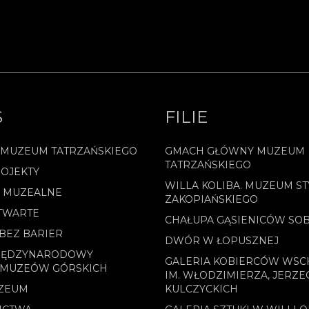
S
FILIE
 MUZEUM TATRZAŃSKIEGO
GMACH GŁÓWNY MUZEUM
TATRZAŃSKIEGO
OJEKTY
WILLA KOLIBA. MUZEUM ST
E MUZEALNE
ZAKOPIAŃSKIEGO
TWARTE
CHAŁUPA GĄSIENICÓW SO
BEZ BARIER
DWÓR W ŁOPUSZNEJ
MIĘDZYNARODOWY
GALERIA KOBIERCÓW WS
 MUZEÓW GÓRSKICH
IM. WŁODZIMIERZA, JERZE
ZEUM
KULCZYCKICH