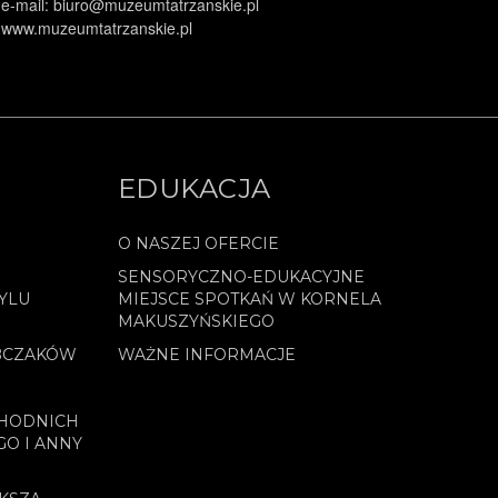
e-mail: biuro@muzeumtatrzanskie.pl
www.muzeumtatrzanskie.pl
EDUKACJA
O NASZEJ OFERCIE
SENSORYCZNO-EDUKACYJNE
YLU
MIEJSCE SPOTKAŃ W KORNELA
MAKUSZYŃSKIEGO
BCZAKÓW
WAŻNE INFORMACJE
CHODNICH
GO I ANNY