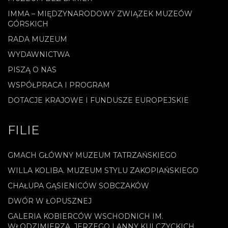
IMMA – MIĘDZYNARODOWY ZWIĄZEK MUZEÓW
GÓRSKICH
RADA MUZEUM
WYDAWNICTWA
PISZĄ O NAS
WSPÓŁPRACA I PROGRAM
DOTACJE KRAJOWE I FUNDUSZE EUROPEJSKIE
FILIE
GMACH GŁÓWNY MUZEUM TATRZAŃSKIEGO
WILLA KOLIBA. MUZEUM STYLU ZAKOPIAŃSKIEGO
CHAŁUPA GĄSIENICÓW SOBCZAKÓW
DWÓR W ŁOPUSZNEJ
GALERIA KOBIERCÓW WSCHODNICH IM.
WŁODZIMIERZA, JERZEGO I ANNY KULCZYCKICH