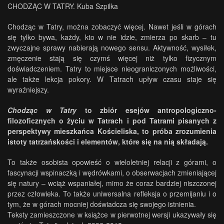
CHODZĄC W TATRY. Kuba Szpilka
Chodząc w Tatry, można zobaczyć więcej. Nawet jeśli w górach
się tylko bywa, każdy, kto w nie idzie, zmierza po skarb – tu
zwyczajne sprawy nabierają nowego sensu. Aktywność, wysiłek,
zmęczenie stają się czymś więcej niż tylko fizycznym
doświadczeniem. Tatry to miejsce nieograniczonych możliwości,
ale także lekcja pokory. W Tatrach upływ czasu staje się
wyraźniejszy.
Chodząc w Tatry
to zbiór esejów antropologiczno-
filozoficznych o życiu w Tatrach i pod Tatrami pisanych z
perspektywy mieszkańca Kościeliska, to próba zrozumienia
istoty tatrzańskości i elementów, które się na nią składają.
To także osobista opowieść o wieloletniej relacji z górami, o
fascynacji wspinaczką i wędrówkami, o obserwacjach zmieniającej
się natury – wciąż wspaniałej, mimo że coraz bardziej niszczonej
przez człowieka. To także uniwersalna refleksja o przemijaniu i o
tym, że w górach mocniej doświadcza się swojego istnienia.
Teksty zamieszczone w książce w pierwotnej wersji ukazywały się