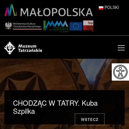
POLSKI
DEUTSCH
ENGLISH
ESPAÑOL
FRANÇAIS
ITALIANO
РУССКИЙ
CHODZĄC W TATRY. Kuba
中文 (中国)
Szpilka
WSTECZ
日本語