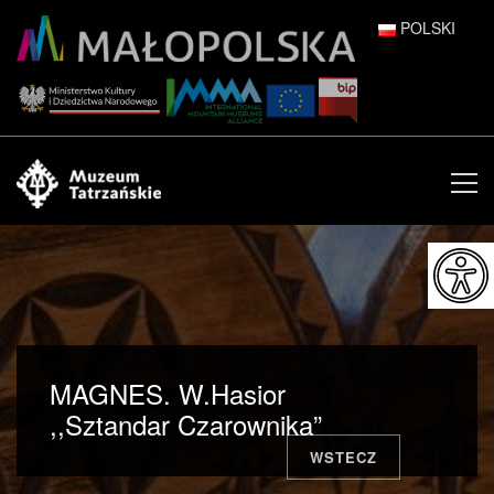
POLSKI
DEUTSCH
ENGLISH
ESPAÑOL
FRANÇAIS
ITALIANO
РУССКИЙ
MAGNES. W.Hasior
中文 (中国)
,,Sztandar Czarownika”
WSTECZ
日本語