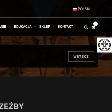
POLSKI
DEUTSCH
0
ANIE
EDUKACJA
SKLEP
KONTAKT
ENGLISH
ESPAÑOL
WSTECZ
FRANÇAIS
ITALIANO
RZEŹBY
РУССКИЙ