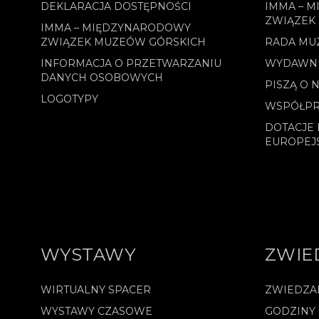
DEKLARACJA DOSTĘPNOŚCI
IMMA – 
ZWIĄZEK
IMMA – MIĘDZYNARODOWY
ZWIĄZEK MUZEÓW GÓRSKICH
RADA MU
INFORMACJA O PRZETWARZANIU
WYDAWN
DANYCH OSOBOWYCH
PISZĄ O 
LOGOTYPY
WSPÓŁPR
DOTACJE 
EUROPEJ
WYSTAWY
ZWIE
WIRTUALNY SPACER
ZWIEDZA
WYSTAWY CZASOWE
GODZINY