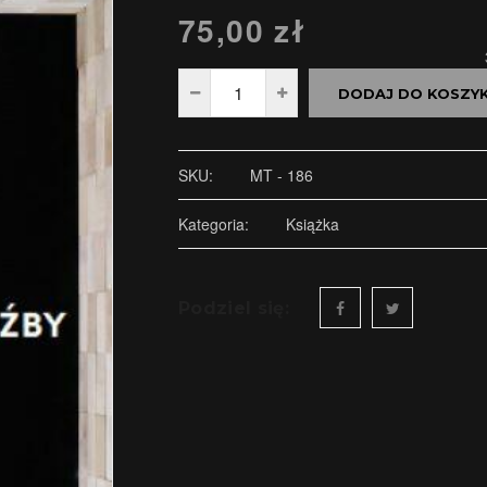
75,00
zł
DODAJ DO KOSZY
SKU:
MT - 186
Kategoria:
Książka
Podziel się: