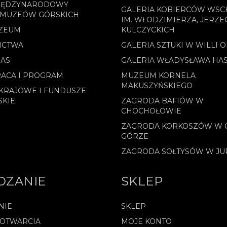
MIĘDZYNARODOWY
GALERIA KOBIERCÓW WS
 MUZEÓW GÓRSKICH
IM. WŁODZIMIERZA, JERZE
ZEUM
KULCZYCKICH
ICTWA
GALERIA SZTUKI W WILLI 
NAS
GALERIA WŁADYSŁAWA HA
ACA I PROGRAM
MUZEUM KORNELA
MAKUSZYŃSKIEGO
KRAJOWE I FUNDUSZE
SKIE
ZAGRODA BAFIÓW W
CHOCHOŁOWIE
ZAGRODA KORKOSZÓW W 
GÓRZE
ZAGRODA SOŁTYSÓW W J
DZANIE
SKLEP
NIE
SKLEP
 OTWARCIA
MOJE KONTO