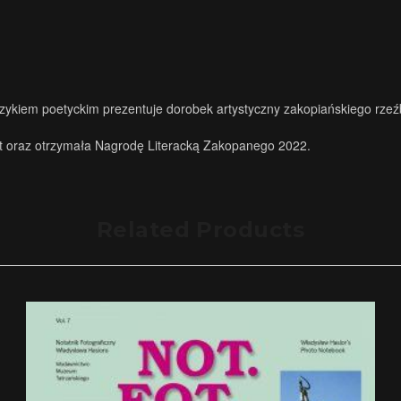
językiem poetyckim prezentuje dorobek artystyczny zakopiańskiego rze
ekst oraz otrzymała Nagrodę Literacką Zakopanego 2022.
Related Products