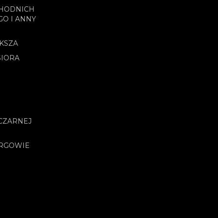
CHODNICH
GO I ANNY
OKSZA
SIORA
CZARNEJ
URGOWIE