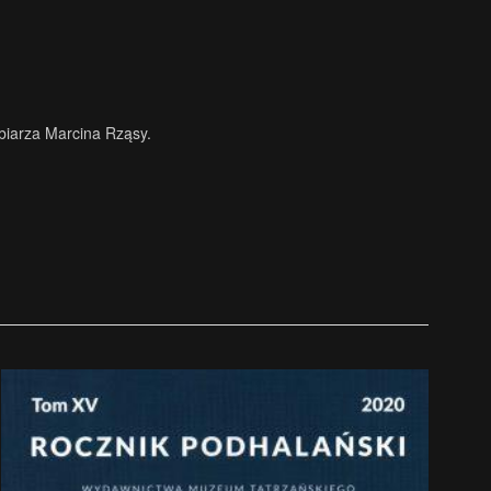
źbiarza Marcina Rząsy.