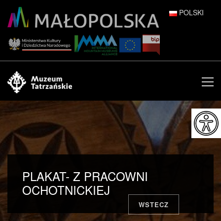
POLSKI
DEUTSCH
ENGLISH
ESPAÑOL
FRANÇAIS
ITALIANO
РУССКИЙ
PLAKAT- Z PRACOWNI
中文 (中国)
OCHOTNICKIEJ
WSTECZ
日本語