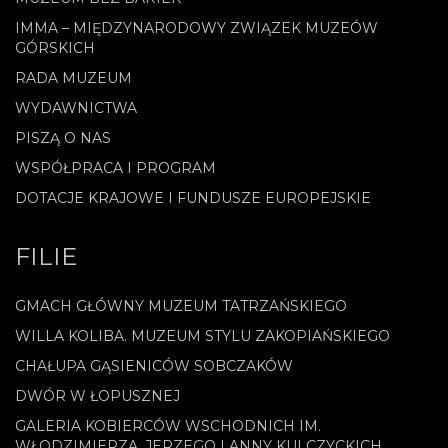
IMMA – MIĘDZYNARODOWY ZWIĄZEK MUZEÓW
GÓRSKICH
RADA MUZEUM
WYDAWNICTWA
PISZĄ O NAS
WSPÓŁPRACA I PROGRAM
DOTACJE KRAJOWE I FUNDUSZE EUROPEJSKIE
FILIE
GMACH GŁÓWNY MUZEUM TATRZAŃSKIEGO
WILLA KOLIBA. MUZEUM STYLU ZAKOPIAŃSKIEGO
CHAŁUPA GĄSIENICÓW SOBCZAKÓW
DWÓR W ŁOPUSZNEJ
GALERIA KOBIERCÓW WSCHODNICH IM.
WŁODZIMIERZA, JERZEGO I ANNY KULCZYCKICH