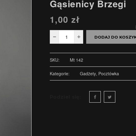
Gąsienicy Brzegi
1,00
zł
DODAJ DO KOSZY
SKU:
Mt 142
Kategorie:
Gadżety
,
Pocztówka
Podziel się: