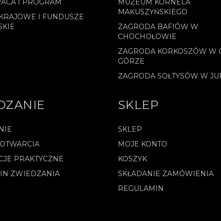
ACA I PROGRAM
MUZEUM KORNELA
MAKUSZYŃSKIEGO
KRAJOWE I FUNDUSZE
SKIE
ZAGRODA BAFIÓW W
CHOCHOŁOWIE
ZAGRODA KORKOSZÓW W 
GÓRZE
ZAGRODA SOŁTYSÓW W J
DZANIE
SKLEP
NIE
SKLEP
 OTWARCIA
MOJE KONTO
CJE PRAKTYCZNE
KOSZYK
IN ZWIEDZANIA
SKŁADANIE ZAMÓWIENIA
REGULAMIN