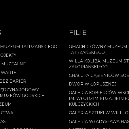
S
FILIE
 MUZEUM TATRZAŃSKIEGO
GMACH GŁÓWNY MUZEUM
TATRZAŃSKIEGO
OJEKTY
WILLA KOLIBA. MUZEUM ST
E MUZEALNE
ZAKOPIAŃSKIEGO
TWARTE
CHAŁUPA GĄSIENICÓW SO
BEZ BARIER
DWÓR W ŁOPUSZNEJ
MIĘDZYNARODOWY
GALERIA KOBIERCÓW WS
 MUZEÓW GÓRSKICH
IM. WŁODZIMIERZA, JERZE
ZEUM
KULCZYCKICH
ICTWA
GALERIA SZTUKI W WILLI 
NAS
GALERIA WŁADYSŁAWA HA