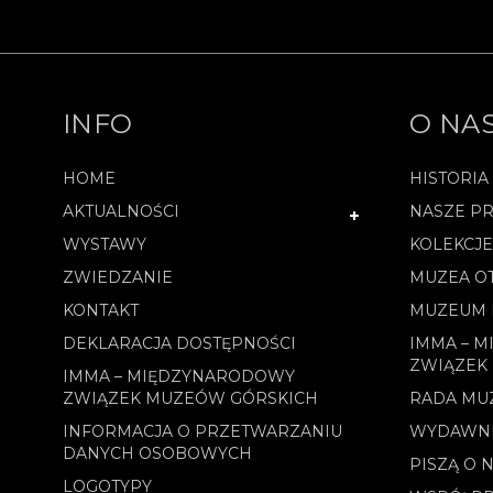
INFO
O NA
HOME
HISTORIA
AKTUALNOŚCI
NASZE PR
WYSTAWY
KOLEKCJ
ZWIEDZANIE
MUZEA O
KONTAKT
MUZEUM 
DEKLARACJA DOSTĘPNOŚCI
IMMA – 
ZWIĄZEK
IMMA – MIĘDZYNARODOWY
ZWIĄZEK MUZEÓW GÓRSKICH
RADA MU
INFORMACJA O PRZETWARZANIU
WYDAWN
DANYCH OSOBOWYCH
PISZĄ O 
LOGOTYPY