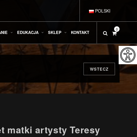
POLSKI
DEUTSCH
0
ANIE
EDUKACJA
SKLEP
KONTAKT
ENGLISH
ESPAÑOL
WSTECZ
FRANÇAIS
ITALIANO
t matki artysty Teresy
РУССКИЙ