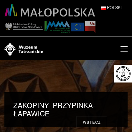
POLSKI
DEUTSCH
ENGLISH
ESPAÑOL
FRANÇAIS
ITALIANO
РУССКИЙ
ZAKOPINY- PRZYPINKA-
中文 (中国)
ŁAPAWICE
WSTECZ
日本語