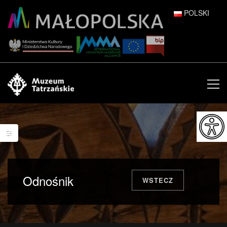
POLSKI
DEUTSCH
ENGLISH
ESPAÑOL
FRANÇAIS
ITALIANO
РУССКИЙ
Odnośnik
WSTECZ
中文 (中国)
日本語