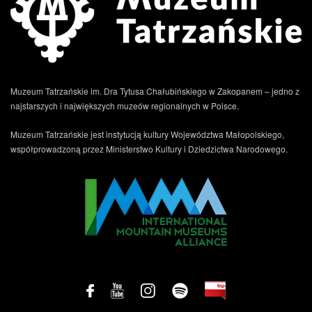
artystyczny jako fotografa trafił do archiwum Muzeum
Tatrzańskiego dzięki projektowi „Zakopiańskie Centrum
Dokumentacji Dziedzictwa Niematerialnego” dofinansowanemu
ze środków Unii Europejskiej […]
Muzeum Tatrzańskie im. Dra Tytusa Chałubińskiego w Zakopanem – jedno z
najstarszych i największych muzeów regionalnych w Polsce.
Muzeum Tatrzańskie jest instytucją kultury Województwa Małopolskiego,
współprowadzoną przez Ministerstwo Kultury i Dziedzictwa Narodowego.