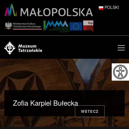
POLSKI
DEUTSCH
ENGLISH
ESPAÑOL
FRANÇAIS
ITALIANO
РУССКИЙ
Zofia Karpiel Bułecka
中文 (中国)
WSTECZ
日本語