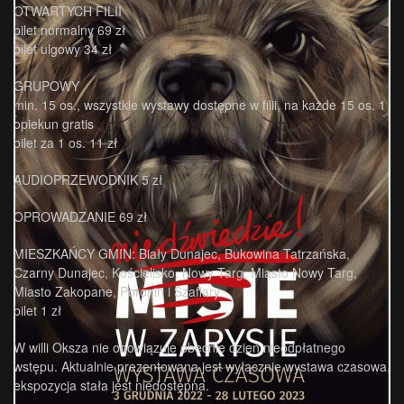
OTWARTYCH FILII
bilet normalny 69 zł
bilet ulgowy 34 zł
GRUPOWY
min. 15 os., wszystkie wystawy dostępne w filii, na każde 15 os. 1
opiekun gratis
bilet za 1 os. 11 zł
AUDIOPRZEWODNIK 5 zł
OPROWADZANIE 69 zł
MIESZKAŃCY GMIN: Biały Dunajec, Bukowina Tatrzańska,
Czarny Dunajec, Kościelisko, Nowy Targ, Miasto Nowy Targ,
Miasto Zakopane, Poronin i Szaflary
bilet 1 zł
W willi Oksza nie obowiązuje obecnie dzień nieodpłatnego
wstępu. Aktualnie prezentowana jest wyłącznie wystawa czasowa,
ekspozycja stała jest niedostępna.