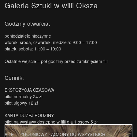
Galeria Sztuki w willi Oksza
Godziny otwarcia:
poniedziałek: nieczynne
wtorek, środa, czwartek, niedziela: 9:00 – 17:00
piątek, sobota: 11:00 – 19:00
Ostatnie wejście – pół godziny przed zamknięciem filii
Cennik:
EKSPOZYCJA CZASOWA
bilet normalny 24 zł
bilet ulgowy 12 zł
KARTA DUŻEJ RODZINY
bilet na wystawy dostępne w filii dla 1 osoby 5 zł
BILET TYGODNIOWY ŁĄCZONY DO WSZYSTKICH