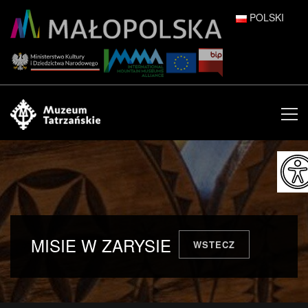
POLSKI
DEUTSCH
ENGLISH
ESPAÑOL
FRANÇAIS
ITALIANO
РУССКИЙ
MISIE W ZARYSIE
WSTECZ
中文 (中国)
日本語