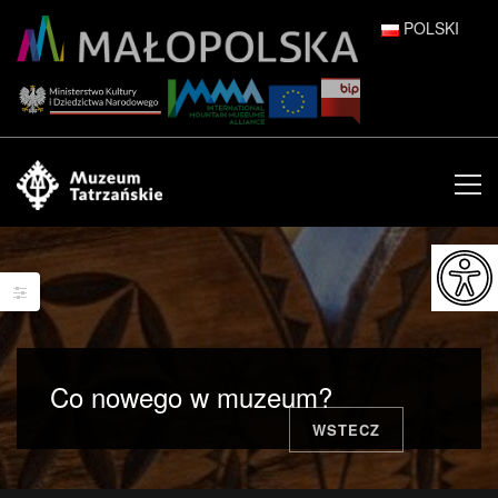
POLSKI
DEUTSCH
ENGLISH
ESPAÑOL
FRANÇAIS
ITALIANO
РУССКИЙ
Co nowego w muzeum?
中文 (中国)
WSTECZ
日本語