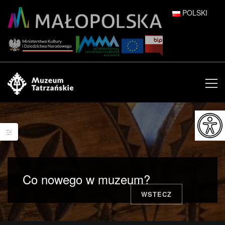
POLSKI
DEUTSCH
ENGLISH
ESPAÑOL
FRANÇAIS
ITALIANO
РУССКИЙ
Co nowego w muzeum?
中文 (中国)
WSTECZ
日本語