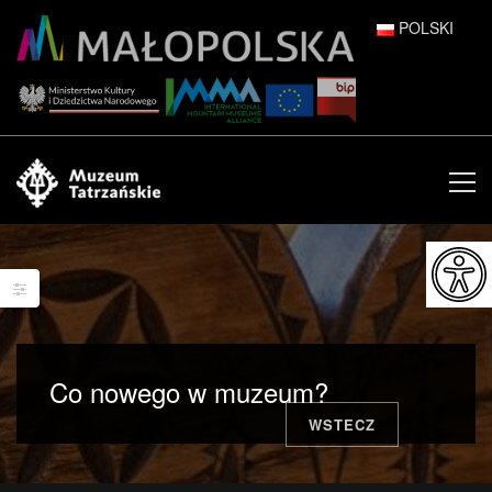
POLSKI
DEUTSCH
ENGLISH
ESPAÑOL
FRANÇAIS
ITALIANO
РУССКИЙ
Co nowego w muzeum?
中文 (中国)
WSTECZ
日本語