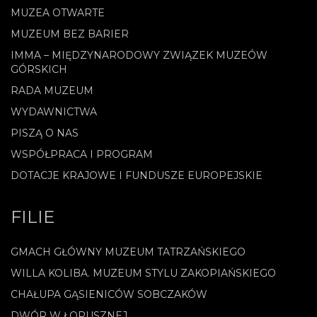
MUZEA OTWARTE
MUZEUM BEZ BARIER
IMMA – MIĘDZYNARODOWY ZWIĄZEK MUZEÓW
GÓRSKICH
RADA MUZEUM
WYDAWNICTWA
PISZĄ O NAS
WSPÓŁPRACA I PROGRAM
DOTACJE KRAJOWE I FUNDUSZE EUROPEJSKIE
FILIE
GMACH GŁÓWNY MUZEUM TATRZAŃSKIEGO
WILLA KOLIBA. MUZEUM STYLU ZAKOPIAŃSKIEGO
CHAŁUPA GĄSIENICÓW SOBCZAKÓW
DWÓR W ŁOPUSZNEJ