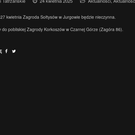
Tatrzańskie
24 kwietnia 2025
Aktualności
,
Aktualnośc
 27 kwietnia Zagroda Sołtysów w Jurgowie będzie nieczynna.
do pobliskiej Zagrody Korkoszów w Czarnej Górze (Zagóra 86).
Ę