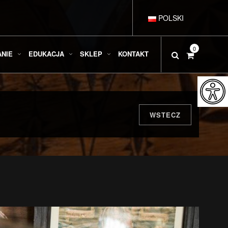
POLSKI
DEUTSCH
0
ANIE
EDUKACJA
SKLEP
KONTAKT
ENGLISH
ESPAÑOL
WSTECZ
FRANÇAIS
ITALIANO
РУССКИЙ