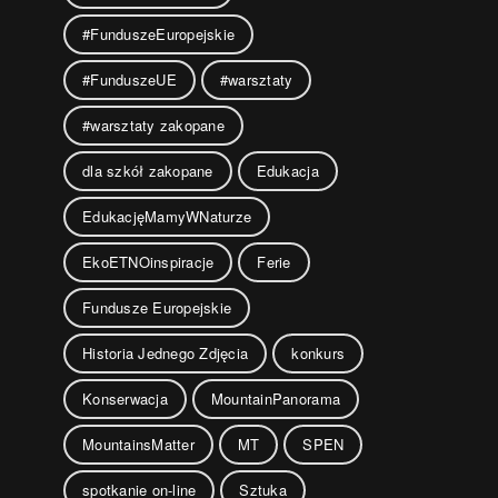
#FunduszeEuropejskie
#FunduszeUE
#warsztaty
#warsztaty zakopane
dla szkół zakopane
Edukacja
EdukacjęMamyWNaturze
EkoETNOinspiracje
Ferie
Fundusze Europejskie
Historia Jednego Zdjęcia
konkurs
Konserwacja
MountainPanorama
MountainsMatter
MT
SPEN
spotkanie on-line
Sztuka