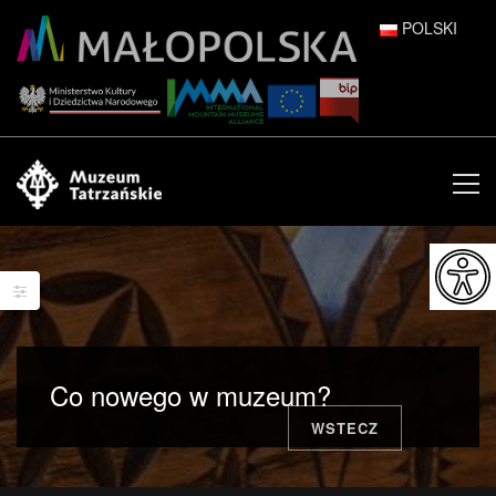
POLSKI
DEUTSCH
ENGLISH
ESPAÑOL
FRANÇAIS
ITALIANO
РУССКИЙ
Co nowego w muzeum?
中文 (中国)
WSTECZ
日本語