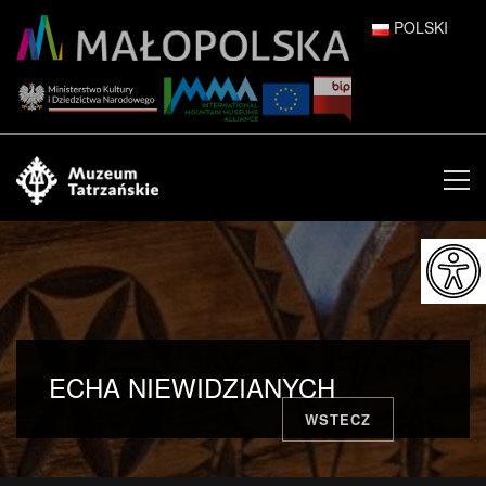
POLSKI
DEUTSCH
ENGLISH
ESPAÑOL
FRANÇAIS
ITALIANO
РУССКИЙ
ECHA NIEWIDZIANYCH
中文 (中国)
WSTECZ
日本語