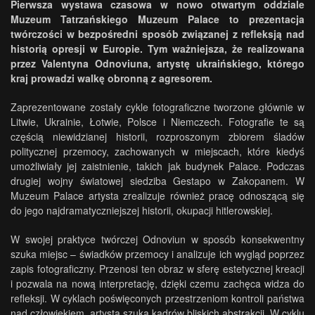
Pierwsza wystawa czasowa w nowo otwartym oddziale
Muzeum Tatrzańskiego Muzeum Palace to prezentacja
twórczości w bezpośredni sposób związanej z refleksją nad
historią opresji w Europie. Tym ważniejsza, że realizowana
przez Valentyna Odnoviuna, artystę ukraińskiego, którego
kraj prowadzi walkę obronną z agresorem.
Zaprezentowane zostały cykle fotograficzne tworzone głównie w
Litwie, Ukrainie, Łotwie, Polsce i Niemczech. Fotografie te są
częścią niewidzianej historii, rozproszonym zbiorem śladów
politycznej przemocy, zachowanych w miejscach, które kiedyś
umożliwiały jej zaistnienie, takich jak budynek Palace. Podczas
drugiej wojny światowej siedziba Gestapo w Zakopanem. W
Muzeum Palace artysta zrealizuje również pracę odnoszącą się
do jego najdramatyczniejszej historii, okupacji hitlerowskiej.
W swojej praktyce twórczej Odnoviun w sposób konsekwentny
szuka miejsc – świadków przemocy i analizuje ich wygląd poprzez
zapis fotograficzny. Przenosi ten obraz w sferę estetycznej kreacji
i pozwala na nową interpretację, dzięki czemu zachęca widza do
refleksji. W cyklach poświęconych przestrzeniom kontroli państwa
nad człowiekiem, artysta szuka kadrów bliskich abstrakcji. W cyklu