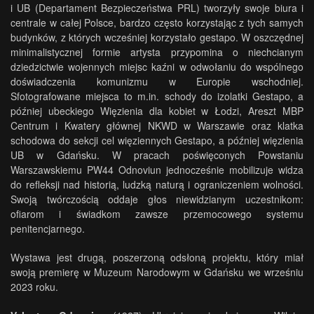
i UB (Departament Bezpieczeństwa PRL) tworzyły swoje biura i
centrale w całej Polsce, bardzo często korzystając z tych samych
budynków, z których wcześniej korzystało gestapo. W oszczędnej
minimalistycznej formie artysta przypomina o niechcianym
dziedzictwie wojennych miejsc kaźni w odwołaniu do wspólnego
doświadczenia komunizmu w Europie wschodniej.
Sfotografowane miejsca to m.in. schody do izolatki Gestapo, a
później ubeckiego Więzienia dla kobiet w Łodzi, Areszt MBP
Centrum i Kwatery głównej NKWD w Warszawie oraz klatka
schodowa do sekcji cel więziennych Gestapo, a później więzienia
UB w Gdańsku. W pracach poświęconych Powstaniu
Warszawskiemu PW44 Odnoviun jednocześnie mobilizuje widza
do refleksji nad historią, ludzką naturą i ograniczeniem wolności.
Swoją twórczością oddaje głos niewidzianym uczestnikom:
ofiarom i świadkom zawsze przemocowego systemu
penitencjarnego.
Wystawa jest drugą, poszerzoną odsłoną projektu, który miał
swoją premierę w Muzeum Narodowym w Gdańsku we wrześniu
2023 roku.