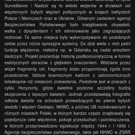
Surveillance / Nadzór są to widoki wizjerów w drzwiach cel
więziennych byłych więzień politycznych w krajach bałtyckich
Polsce i Niemczech oraz w Ukrainie. Głównym zadaniem agencji
Bezpieczeństwa Państwowego było inwigilowanie obywateli,
walka z dysydentami i ich eliminowanie jako zagrażających
reżimowi. Te same miejsca były wykorzystywane do podobnych
celów przez różne opresyjne systemy. Do dziś wiele z nich pełni
funkcje więzienne, niektóre np. w Gdańsku są nadal aresztem
śledczym. Projekt prezentuje historię postkomunistyczną w formie
estetycznych obrazów z głębokim znaczeniem. Widziane przez
wizjer fragmenty cel, fragmenty ścian przypominają zgoła inne
przestrzenie, bliższe kosmicznym kadrom z astronomicznych
teleskopów niż miejscom zniewolenia. Podobnie jest w pracach z
cyklu Horyzonty, gdzie świetlne poziome szczeliny budzą
skojarzenia z lepszym światem. Jednak przedstawiają fotografie
odbicia światła na schodach prowadzących do piwnic byłych
siedzib i więzień Gestapo, NKWD, a później UB rozlokowanych w
różnych miastach Polski, w których bardzo często znajdowały się
pojedyncze cele więzienne, pokoje przesłuchań i pomieszczenia,
w których przeprowadzano egzekucje między 1944 r. i 1956 r.
Agencje bezpieczeństwa państwowego, takie jak NKWD w ZSRR