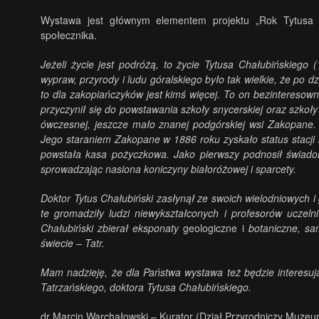
Wystawa jest głównym elementem projektu „Rok Tytusa C
społecznika.
Jeżeli życie jest podróżą, to życie Tytusa Chałubińskieg
wypraw, przyrody i ludu góralskiego było tak wielkie, że po d
to dla zakopiańczyków jest kimś więcej. To on bezinteresow
przyczynił się do powstawania szkoły snycerskiej oraz szkoł
ówczesnej, jeszcze mało znanej podgórskiej wsi Zakopane. T
Jego staraniem Zakopane w 1886 roku zyskało status stacji 
powstała kasa pożyczkowa. Jako pierwszy podnosił świado
sprowadzając nasiona koniczyny białoróżowej i sparcety.
Doktor Tytus Chałubiński zasłynął ze swoich wielodniowych 
te gromadziły ludzi niewykształconych i profesorów uczelni
Chałubiński zbierał eksponaty
geologiczne i
botaniczne, sa
świecie – Tatr.
Mam nadzieję, że dla Państwa wystawa też będzie interesuj
Tatrzańskiego, doktora Tytusa Chałubińskiego.
dr Marcin Warchałowski – Kurator (Dział Przyrodniczy Muzeu