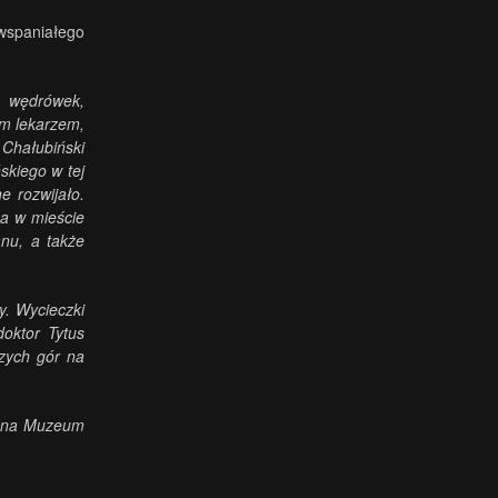
wspaniałego
r, wędrówek,
ym lekarzem,
 Chałubiński
skiego w tej
e rozwijało.
 a w mieście
nu, a także
y. Wycieczki
doktor Tytus
szych gór na
trona Muzeum