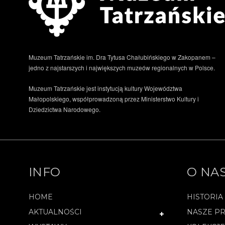
Muzeum Tatrzańskie im. Dra Tytusa Chałubińskiego w Zakopanem –
jedno z najstarszych i największych muzeów regionalnych w Polsce.
Muzeum Tatrzańskie jest instytucją kultury Województwa
Małopolskiego, współprowadzoną przez Ministerstwo Kultury i
Dziedzictwa Narodowego.
INFO
O NA
HOME
HISTORIA
AKTUALNOŚCI
NASZE PR