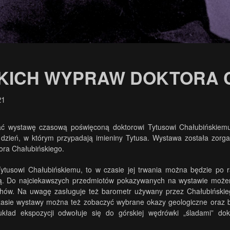
SKICH WYPRAW DOKTORA 
21
ądać wystawę czasową poświęconą doktorowi Tytusowi Chałubińskiemu
zień, w którym przypadają imieniny Tytusa. Wystawa została zorg
tora Chałubińskiego.
ytusowi Chałubińskiemu, to w czasie jej trwania można będzie po r
cią. Do najciekawszych przedmiotów pokazywanych na wystawie możem
hów. Na uwagę zasługuje też barometr używany przez Chałubińskie
sie wystawy można też zobaczyć wybrane okazy geologiczne oraz b
układ ekspozycji odwołuje się do górskiej wędrówki „śladami” dok