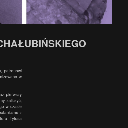
CHAŁUBIŃSKIEGO
, patronowi
anizowana w
az pierwszy
y zaliczyć,
go w czasie
otaniczne z
tora Tytusa