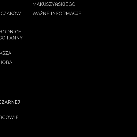
MAKUSZYŃSKIEGO
BCZAKÓW
WAŻNE INFORMACJE
CHODNICH
GO I ANNY
OKSZA
SIORA
CZARNEJ
URGOWIE