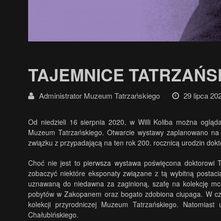
TAJEMNICE TATRZAŃ
Administrator Muzeum Tatrzańskiego
29 lipca 20
Od niedzieli 16 sierpnia 2020, w Willi Koliba można ogl
Muzeum Tatrzańskiego. Otwarcie wystawy zaplanowano na d
związku z przypadającą na ten rok 200. rocznicą urodzin dok
Choć nie jest to pierwsza wystawa poświęcona doktorowi T
zobaczyć niektóre eksponaty związane z tą wybitną posta
uznawaną do niedawna za zaginioną, szafę na kolekcję mc
pobytów w Zakopanem oraz bogato zdobiona ciupaga. W cza
kolekcji przyrodniczej Muzeum Tatrzańskiego. Natomiast 
Chałubińskiego.