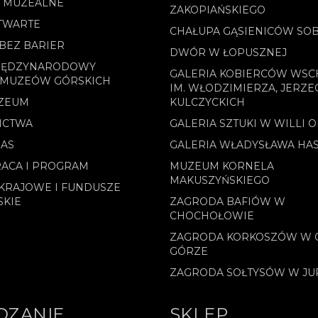
E MUZEALNE
ZAKOPIAŃSKIEGO
TWARTE
CHAŁUPA GĄSIENICÓW SO
BEZ BARIER
DWÓR W ŁOPUSZNEJ
MIĘDZYNARODOWY
GALERIA KOBIERCÓW WS
 MUZEÓW GÓRSKICH
IM. WŁODZIMIERZA, JERZE
ZEUM
KULCZYCKICH
ICTWA
GALERIA SZTUKI W WILLI 
NAS
GALERIA WŁADYSŁAWA HA
ACA I PROGRAM
MUZEUM KORNELA
MAKUSZYŃSKIEGO
KRAJOWE I FUNDUSZE
SKIE
ZAGRODA BAFIÓW W
CHOCHOŁOWIE
ZAGRODA KORKOSZÓW W 
GÓRZE
ZAGRODA SOŁTYSÓW W J
DZANIE
SKLEP