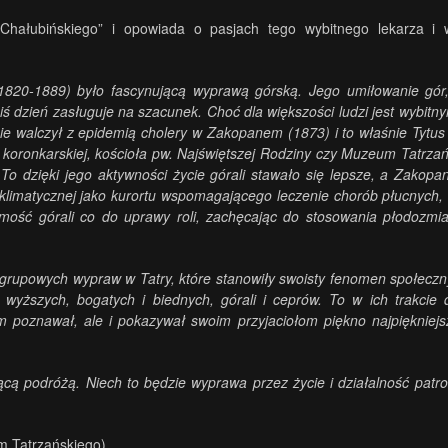
hałubińskiego” i opowiada o pasjach tego wybitnego lekarza i 
o (1820-1889) było fascynującą wyprawą górską. Jego umiłowanie gó
ziś dzień zasługuje na szacunek. Choć dla większości ludzi jest wybitn
nie walczył z epidemią cholery w Zakopanem (1873) i to właśnie Tytus
y koronkarskiej, kościoła pw. Najświętszej Rodziny czy Muzeum Tatrzań
o dzięki jego aktywności życie górali stawało się lepsze, a Zakopan
klimatycznej jako kurortu wspomagającego leczenie chorób płucnych,
mość górali co do uprawy roli, zachęcając do stosowania płodozmia
i grupowych wypraw w Tatry, które stanowiły swoisty fenomen społeczn
 wyższych, bogatych i biednych, górali i ceprów. To w ich trakcie 
m poznawał, ale i pokazywał swoim przyjaciołom piękno najpiękniej
ącą podróżą. Niech to będzie wyprawa przez życie i działalność pa
m Tatrzańskiego)