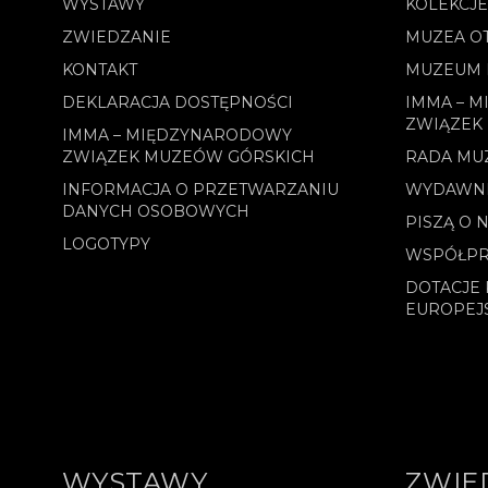
WYSTAWY
KOLEKCJ
ZWIEDZANIE
MUZEA O
KONTAKT
MUZEUM 
DEKLARACJA DOSTĘPNOŚCI
IMMA – 
ZWIĄZEK
IMMA – MIĘDZYNARODOWY
ZWIĄZEK MUZEÓW GÓRSKICH
RADA MU
INFORMACJA O PRZETWARZANIU
WYDAWN
DANYCH OSOBOWYCH
PISZĄ O 
LOGOTYPY
WSPÓŁPR
DOTACJE 
EUROPEJ
WYSTAWY
ZWIE