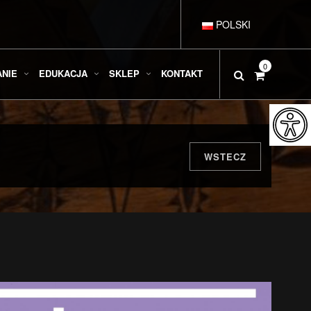
POLSKI
DEUTSCH
0
ANIE
EDUKACJA
SKLEP
KONTAKT
ENGLISH
ESPAÑOL
WSTECZ
FRANÇAIS
ITALIANO
РУССКИЙ