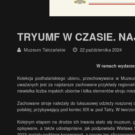
TRYUMF W CZASIE. N
Muzeum Tatrzańskie
22 października 2024
W ramach wydarz
Kolekcja podhalańskiego ubioru, przechowywana w Muzeum
uważanych jest za najstarsze zachowane przykłady regionalnej
niewielka liczba męskich ubiorów i kilka elementów stroju m
Zachowane stroje należały do luksusowej odzieży noszonej od 
polskiej, przybywający pod koniec XIX w. pod Tatry. W tworz
Kolejnym etapem na drodze ich trwania stało się muzeum, g
opisywane, a także udostępniane, jak podpowiada Wisława 
2023 zostały poddane konserwacji, a proces ten sfinansowa