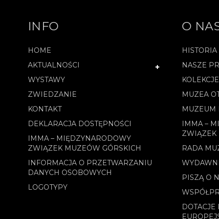
INFO
O NA
HOME
HISTORIA
AKTUALNOŚCI
NASZE PR
WYSTAWY
KOLEKCJ
ZWIEDZANIE
MUZEA O
KONTAKT
MUZEUM 
DEKLARACJA DOSTĘPNOŚCI
IMMA – 
ZWIĄZEK
IMMA – MIĘDZYNARODOWY
ZWIĄZEK MUZEÓW GÓRSKICH
RADA MU
INFORMACJA O PRZETWARZANIU
WYDAWN
DANYCH OSOBOWYCH
PISZĄ O 
LOGOTYPY
WSPÓŁPR
DOTACJE 
EUROPEJ