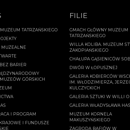
S
FILIE
 MUZEUM TATRZAŃSKIEGO
GMACH GŁÓWNY MUZEUM
TATRZAŃSKIEGO
OJEKTY
WILLA KOLIBA. MUZEUM ST
E MUZEALNE
ZAKOPIAŃSKIEGO
TWARTE
CHAŁUPA GĄSIENICÓW SO
BEZ BARIER
DWÓR W ŁOPUSZNEJ
MIĘDZYNARODOWY
GALERIA KOBIERCÓW WS
 MUZEÓW GÓRSKICH
IM. WŁODZIMIERZA, JERZE
ZEUM
KULCZYCKICH
ICTWA
GALERIA SZTUKI W WILLI 
NAS
GALERIA WŁADYSŁAWA HA
ACA I PROGRAM
MUZEUM KORNELA
MAKUSZYŃSKIEGO
KRAJOWE I FUNDUSZE
SKIE
ZAGRODA BAFIÓW W