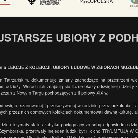
AJSTARSZE UBIORY Z PO
enia LEKCJE Z KOLEKCJI. UBIORY LUDOWE W ZBIORACH MUZE
.
 Tatrzańskim, dokumentuje zmiany zachodzące na przestrzeni wie
 odzieży. Wśród nich znajdują się liczne okazy odświętnej odzieży ko
ieszczan z Nowym Targu pochodzących z II połowy XIX w.
święta, szanowanej i przekazywanej w rodzinie przez pokolenia. Takim
onych przez nich domowych kolekcjach dokumentowali dawną kulturę, ale
dzie otrzymały status zabytku pociągający za sobą odpowiednie dzi
Szymborska, przetrwały niejeden ludzki byt i „cicho TRYUMFUJĄ W 
no ze środków Ministerstwa Kultury i Dziedzictwa Narodowego oraz U