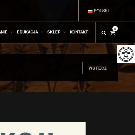
POLSKI
DEUTSCH
0
ANIE
EDUKACJA
SKLEP
KONTAKT
ENGLISH
ESPAÑOL
WSTECZ
FRANÇAIS
ITALIANO
РУССКИЙ