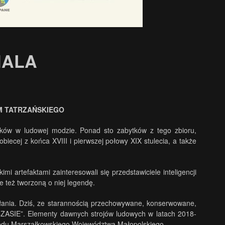
DHALA
UM TATRZAŃSKIEGO
ków w ludowej modzie. Ponad sto zabytków z tego zbioru,
biecej z końca XVIII i pierwszej połowy XIX stulecia, a także
i artefaktami zainteresowali się przedstawiciele inteligencji
 też tworzoną o niej legendę.
ałania. Dziś, ze starannością przechowywane, konserwowane,
CZASIE”. Elementy dawnych strojów ludowych w latach 2018-
rzędu Marszałkowskiego Województwa Małopolskiego.