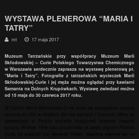
WYSTAWA PLENEROWA “MARIA I
TATRY”
mt
17 maja 2017
Muzeum Tatrzańskie przy współpracy Muzeum Marii
Skłodowskiej – Curie Polskiego Towarzystwa Chemicznego
w Warszawie serdecznie zaprasza na wystawę plenerową pt.
“Maria i Tatry”. Fotografie z tatrzańskich wycieczek Marii
Skłodowskiej-Curie i jej męża można oglądać
przy kawiarni
Samanta na Dolnych Krupówkach. Wystawę zwiedzać można
od 15 maja do 30 czerwca 2017 roku.
W Tatrach Maria Skłodowska-Curie czuła się szczególnie, zawsze
wracała do nich w chwilach dla niej ważnych i trudnych. Mimo lat
spędzonych w Paryżu potrafiła rozpoznać znajome niegdyś
szczyty. W lecie 1899 roku przyjechała ze swym mężem Piotrem
Curie, by pokazać mu “skrawek Polski”, wspólnie wspinali się na