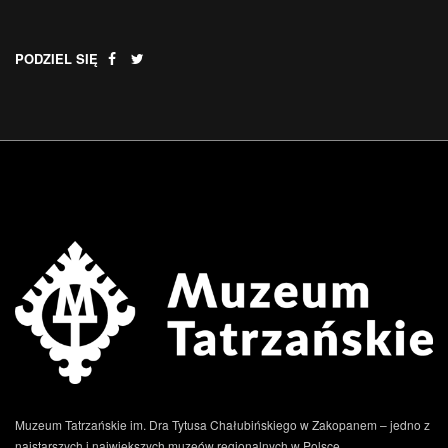
PODZIEL SIĘ
.
Muzeum Tatrzańskie im. Dra Tytusa Chałubińskiego w Zakopanem – jedno z
najstarszych i największych muzeów regionalnych w Polsce.