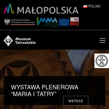
POLSKI
DEUTSCH
ENGLISH
ESPAÑOL
FRANÇAIS
ITALIANO
РУССКИЙ
WYSTAWA PLENEROWA
中文 (中国)
“MARIA I TATRY”
WSTECZ
日本語