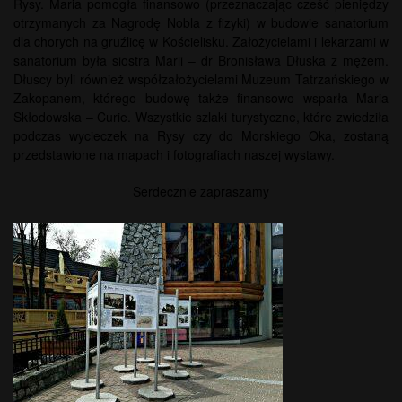
Rysy. Maria pomogła finansowo (przeznaczając cześć pieniędzy
otrzymanych za Nagrodę Nobla z fizyki) w budowie sanatorium
dla chorych na gruźlicę w Kościelisku. Założycielami i lekarzami w
sanatorium była siostra Marii – dr Bronisława Dłuska z mężem.
Dłuscy byli również współzałożycielami Muzeum Tatrzańskiego w
Zakopanem, którego budowę także finansowo wsparła Maria
Skłodowska – Curie. Wszystkie szlaki turystyczne, które zwiedziła
podczas wycieczek na Rysy czy do Morskiego Oka, zostaną
przedstawione na mapach i fotografiach naszej wystawy.
Serdecznie zapraszamy