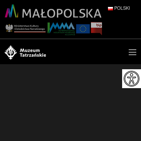
POLSKI
DEUTSCH
ENGLISH
ESPAÑOL
FRANÇAIS
ITALIANO
РУССКИЙ
中文 (中国)
日本語