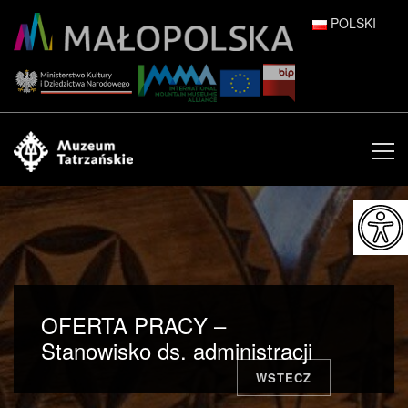
POLSKI
DEUTSCH
ENGLISH
ESPAÑOL
FRANÇAIS
ITALIANO
РУССКИЙ
OFERTA PRACY –
中文 (中国)
Stanowisko ds. administracji
WSTECZ
日本語