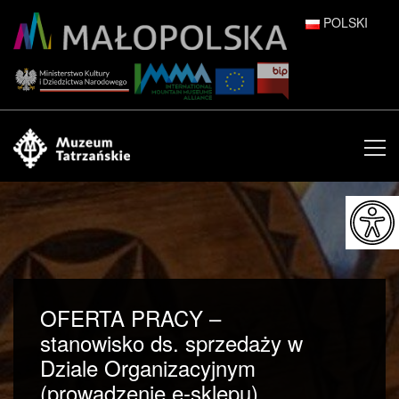
POLSKI
DEUTSCH
ENGLISH
ESPAÑOL
FRANÇAIS
ITALIANO
РУССКИЙ
OFERTA PRACY –
中文 (中国)
stanowisko ds. sprzedaży w
Dziale Organizacyjnym
日本語
(prowadzenie e-sklepu)