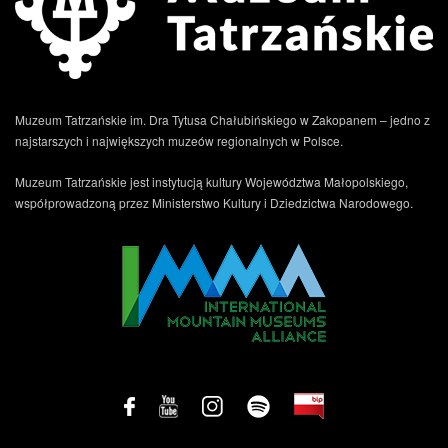
Muzeum Tatrzańskie im. Dra Tytusa Chałubińskiego w Zakopanem – jedno z
najstarszych i największych muzeów regionalnych w Polsce.
Muzeum Tatrzańskie jest instytucją kultury Województwa Małopolskiego,
współprowadzoną przez Ministerstwo Kultury i Dziedzictwa Narodowego.