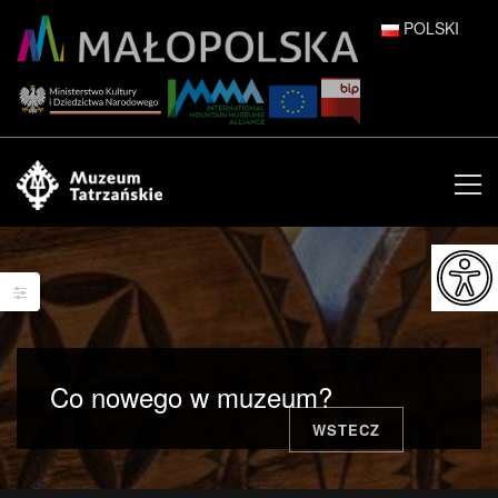
POLSKI
DEUTSCH
ENGLISH
ESPAÑOL
FRANÇAIS
ITALIANO
РУССКИЙ
Co nowego w muzeum?
中文 (中国)
WSTECZ
日本語