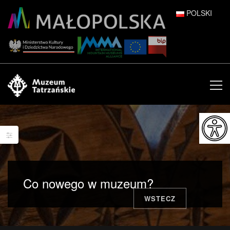
POLSKI
DEUTSCH
ENGLISH
ESPAÑOL
FRANÇAIS
ITALIANO
РУССКИЙ
Co nowego w muzeum?
中文 (中国)
WSTECZ
日本語