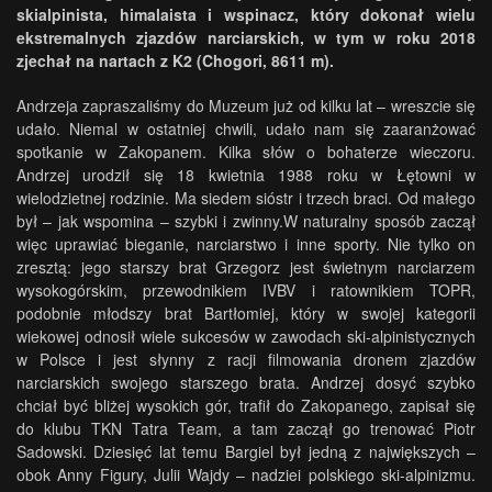
skialpinista, himalaista i wspinacz, który dokonał wielu
ekstremalnych zjazdów narciarskich, w tym w roku 2018
zjechał na nartach z K2 (Chogori, 8611 m).
Andrzeja zapraszaliśmy do Muzeum już od kilku lat – wreszcie się
udało. Niemal w ostatniej chwili, udało nam się zaaranżować
spotkanie w Zakopanem. Kilka słów o bohaterze wieczoru.
Andrzej urodził się 18 kwietnia 1988 roku w Łętowni w
wielodzietnej rodzinie. Ma siedem sióstr i trzech braci. Od małego
był – jak wspomina – szybki i zwinny.W naturalny sposób zaczął
więc uprawiać bieganie, narciarstwo i inne sporty. Nie tylko on
zresztą: jego starszy brat Grzegorz jest świetnym narciarzem
wysokogórskim, przewodnikiem IVBV i ratownikiem TOPR,
podobnie młodszy brat Bartłomiej, który w swojej kategorii
wiekowej odnosił wiele sukcesów w zawodach ski-alpinistycznych
w Polsce i jest słynny z racji filmowania dronem zjazdów
narciarskich swojego starszego brata. Andrzej dosyć szybko
chciał być bliżej wysokich gór, trafił do Zakopanego, zapisał się
do klubu TKN Tatra Team, a tam zaczął go trenować Piotr
Sadowski. Dziesięć lat temu Bargiel był jedną z największych –
obok Anny Figury, Julii Wajdy – nadziei polskiego ski-alpinizmu.