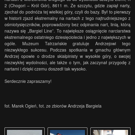
2 (Chogori – Król Gór), 8611 m. Ze szczytu, gdzie zapiął narty,
zjechał do podnóża tej wielkiej góry, czyli do bazy. Był to pierwszy
w historii zjazd ekstremalny na nartach z tego najtrudniejszego z
ośmiotysięczników, poprowadzony bez odpinania nart, linią, którą
nazywa się „Bargiel Line”. To największe osiągnięcie narciarstwa
ekstremalnego ostatniego dziesięciolecia i jedno z największych w
ogóle. Muzeum Tatrzańskie gratuluje Andrzejowi tego
niezwykłego sukcesu. Podczas spotkania w gmachu głównym
Andrzej opowie o drodze skialpinisty w wysokie góry, o swojej
niezwykłej wydolności, ale także o tym, jak zaczynał przygodę z
nartami i dzięki czemu doszedł tak wysoko.
Serdecznie zapraszamy!
fot. Marek Ogień, fot. ze zbiorów Andrzeja Bargiela