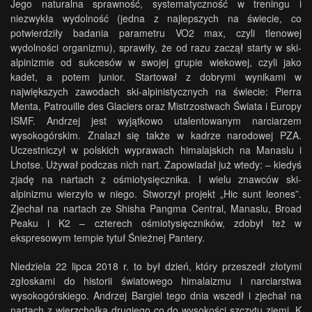
Jego naturalna sprawność, systematyczność w treningu i
niezwykła wydolność (jedna z najlepszych na świecie, co
potwierdziły badania parametru VO2 max, czyli tlenowej
wydolności organizmu), sprawiły, że od razu zaczął starty w ski-
alpinizmie od sukcesów w swojej grupie wiekowej, czyli jako
kadet, a potem junior. Startował z dobrymi wynikami w
największych zawodach ski-alpinistycznych na świecie: Pierra
Menta, Patrouille des Glaciers oraz Mistrzostwach Świata i Europy
ISMF. Andrzej jest wyjątkowo utalentowanym narciarzem
wysokogórskim. Znalazł się także w kadrze narodowej PZA.
Uczestniczył w polskich wyprawach himalajskich na Manaslu i
Lhotse. Używał podczas nich nart. Zapowiadał już wtedy: – kiedyś
zjadę na nartach z ośmiotysięcznika. I wielu znawców ski-
alpinizmu wierzyło w niego. Stworzył projekt „Hic sunt leones”.
Zjechał na nartach ze Shisha Pangma Central, Manaslu, Broad
Peaku i K2 – czterech ośmiotysięczników, zdobył też w
ekspresowym tempie tytuł Śnieżnej Pantery.
Niedziela 22 lipca 2018 r. to był dzień, który przeszedł złotymi
zgłoskami do historii światowego himalaizmu i narciarstwa
wysokogórskiego. Andrzej Bargiel tego dnia wszedł i zjechał na
nartach z wierzchołka drugiego co do wysokości szczytu ziemi, K