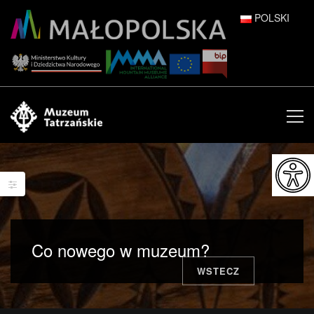
POLSKI
DEUTSCH
ENGLISH
ESPAÑOL
FRANÇAIS
ITALIANO
РУССКИЙ
Co nowego w muzeum?
中文 (中国)
WSTECZ
日本語