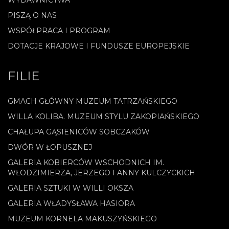
WYDAWNICTWA
PISZĄ O NAS
WSPÓŁPRACA I PROGRAM
DOTACJE KRAJOWE I FUNDUSZE EUROPEJSKIE
FILIE
GMACH GŁÓWNY MUZEUM TATRZAŃSKIEGO
WILLA KOLIBA. MUZEUM STYLU ZAKOPIAŃSKIEGO
CHAŁUPA GĄSIENICÓW SOBCZAKÓW
DWÓR W ŁOPUSZNEJ
GALERIA KOBIERCÓW WSCHODNICH IM.
WŁODZIMIERZA, JERZEGO I ANNY KULCZYCKICH
GALERIA SZTUKI W WILLI OKSZA
GALERIA WŁADYSŁAWA HASIORA
MUZEUM KORNELA MAKUSZYŃSKIEGO