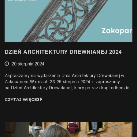
DZIEŃ ARCHITEKTURY DREWNIANEJ 2024
20 sierpnia 2024
Zapraszamy na wydarzenia Dnia Architektury Drewnianej w
Zakopanem W dniach 23-25 sierpnia 2024 r. zapraszamy
na Dzień Architektury Drewnianej, który po raz drugi odbędzie
się w Zakopanem, a po raz pierwszy wydarzenia będą
odbywały się równolegle na terenie całego kraju. Wszystkich
CZYTAJ WIĘCEJ
zainteresowanych zabytkową architekturą drewnianą
zapraszamy na spotkania poświęcone opiece i utrzymaniu
architektury drewnianej, w Zakopanem […]