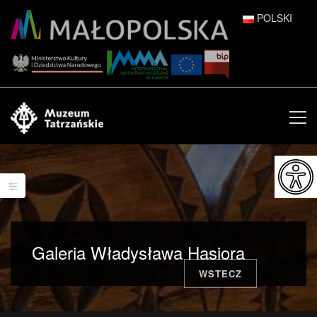
POLSKI
DEUTSCH
ENGLISH
ESPAÑOL
FRANÇAIS
ITALIANO
РУССКИЙ
Galeria Władysława Hasiora
中文 (中国)
WSTECZ
日本語