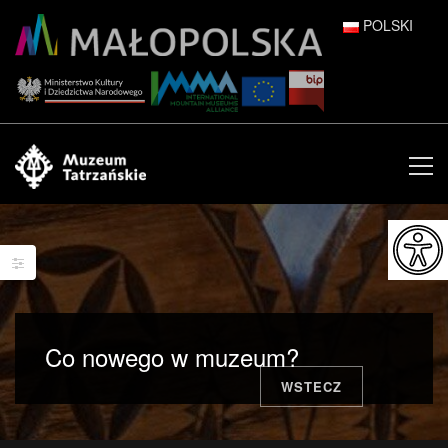
POLSKI
DEUTSCH
ENGLISH
ESPAÑOL
FRANÇAIS
ITALIANO
РУССКИЙ
Co nowego w muzeum?
中文 (中国)
WSTECZ
日本語