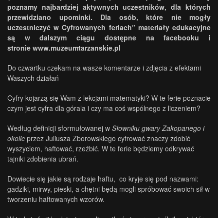
poznamy najbardziej aktywnych uczestników, dla których
przewidziano upominki. Dla osób, które nie mogły
uczestniczyć w Cyfrowanych feriach” materiały edukacyjne
są w dalszym ciągu dostępne na facebooku i
stronie
www.muzeumtarzanskie.pl
Do czwartku czekam na wasze komentarze i zdjęcia z efektami
Waszych działań
Cyfry kojarzą się Wam z lekcjami matematyki? W te ferie poznacie
czym jest cyfra dla górala i czy ma coś wspólnego z liczeniem?
Według definicji sformułowanej w
Słowniku gwary Zakopanego i
okolic
przez Juliusza Zborowskiego cyfrować znaczy zdobić
wyszyciem, haftować, rzeźbić. W te ferie będziemy odkrywać
tajniki zdobienia ubrań.
Dowiecie się jakie są rodzaje haftu, co kryje się pod nazwami:
gadziki, mirwy, pieski, a chętni będą mogli spróbować swoich sił w
tworzeniu haftowanych wzorów.