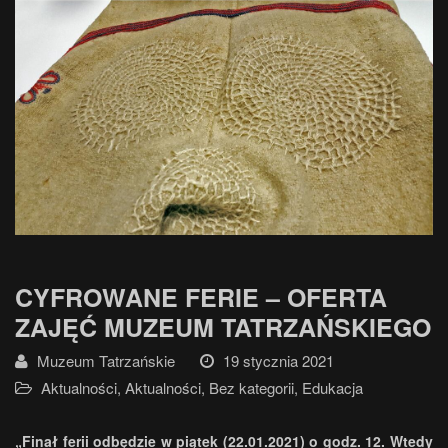
CYFROWANE FERIE – OFERTA
ZAJĘĆ MUZEUM TATRZAŃSKIEGO
Muzeum Tatrzańskie
19 stycznia 2021
Aktualności
,
Aktualności
,
Bez kategorii
,
Edukacja
„Finał ferii odbędzie w piątek (22.01.2021) o godz. 12. Wtedy