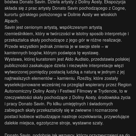
bóstwa Donato Savin. Dzieła artysty z Doliny Aosty. Ekspozycja
składa się z prac artysty Donato Savin pochodzącego z Cogne,
kurortu górskiego położonego w Dolinie Aosty we włoskich
Alpach.
Savin jest cenionym artystą, współczesnym artystą
rzemieślnikiem, który w twórczości w istotny sposób interpretuje i
przekształca skały pochodzące z jego gór w różne realizacje.
Przede wszystkim jednak zmienia je w swoje stele – w
kamiennych bogów, którym poświęca tę wystawę.
Wystawa, której kuratorem jest Aldo Audisio, przedstawia polskiej
publiczności zaskakujące dzieła i niezwykłe interpretacje więzi
wytworzonej pomiędzy postacią ludzką a naturą w jednym z jej
najtrwalszych elementów – kamieniu. Rzeźby, które zostały
wyselekcjonowane wcześniej na przegląd wspierany przez Region
Autonomiczny Doliny Aosty i Festiwal Filmowy w Trydencie, to w
rzeczywistości skały pochodzące z Doliny Aosty, środowiska życia
i pracy Donato Savin. Po kilku umiejętnych i świadomych
zabiegach skały przekształciły się w zwiewne i rozmarzone
postaci kobiece wzbudzające nastroje oczekiwania, przywołujące
dalekie miejsca, egzotyczne stroje, wystawne szaty.
Donato Savin, podobnie jak wszyscy, którzy przyzwyczajeni są do