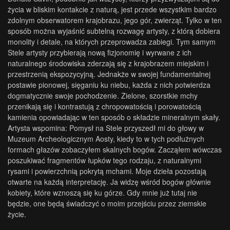
życia w bliskim kontakcie z naturą, jest przede wszystkim bardzo
zdolnym obserwatorem krajobrazu, jego gór, zwierząt. Tylko w ten
sposób można wyjaśnić subtelną rozwagę artysty, z którą dobiera
monolity i detale, na których przeprowadza zabiegi. Tym samym
Stele artysty przybierają nową fizjonomię i wyrwane z ich
naturalnego środowiska zderzają się z krajobrazem miejskim i
przestrzenią ekspozycyjną. Jednakże w swojej fundamentalnej
postawie pionowej, sięganiu ku niebu, każda z nich potwierdza
dogmatycznie swoje pochodzenie. Zielone, szorstkie mchy
przenikają się i kontrastują z chropowatością i porowatością
kamienia opowiadając w ten sposób o składzie mineralnym skały.
Artysta wspomina: Pomysł na Stele przyszedł mi do głowy w
Muzeum Archeologicznym Aosty, kiedy to w tych podłużnych
formach głazów zobaczyłem skalnych bogów. Zacząłem wówczas
poszukiwać fragmentów łupków tego rodzaju, z naturalnymi
rysami i powierzchnią pokrytą mchami. Moje dzieła pozostają
otwarte na każdą interpretację. Ja widzę wśród bogów głównie
kobiety, które wznoszą się ku górze. Gdy mnie już tutaj nie
będzie, one będą świadczyć o moim przejściu przez ziemskie
życie.