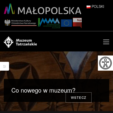
POLSKI
DEUTSCH
ENGLISH
ESPAÑOL
FRANÇAIS
ITALIANO
РУССКИЙ
Co nowego w muzeum?
中文 (中国)
WSTECZ
日本語