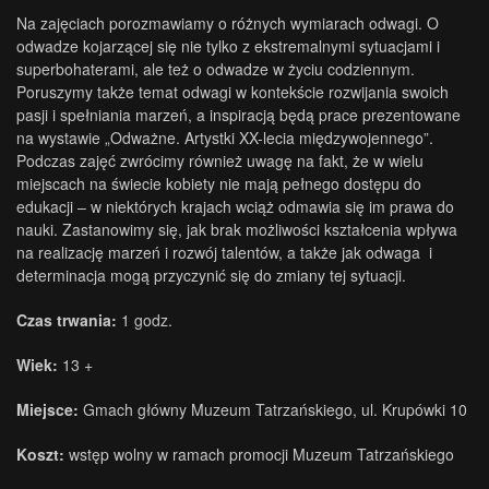
Na zajęciach porozmawiamy o różnych wymiarach odwagi. O
odwadze kojarzącej się nie tylko z ekstremalnymi sytuacjami i
superbohaterami, ale też o odwadze w życiu codziennym.
Poruszymy także temat odwagi w kontekście rozwijania swoich
pasji i spełniania marzeń, a inspiracją będą prace prezentowane
na wystawie „Odważne. Artystki XX-lecia międzywojennego”.
Podczas zajęć zwrócimy również uwagę na fakt, że w wielu
miejscach na świecie kobiety nie mają pełnego dostępu do
edukacji – w niektórych krajach wciąż odmawia się im prawa do
nauki. Zastanowimy się, jak brak możliwości kształcenia wpływa
na realizację marzeń i rozwój talentów, a także jak odwaga i
determinacja mogą przyczynić się do zmiany tej sytuacji.
Czas trwania:
1 godz.
Wiek:
13 +
Miejsce:
Gmach główny Muzeum Tatrzańskiego, ul. Krupówki 10
Koszt:
wstęp wolny w ramach promocji Muzeum Tatrzańskiego