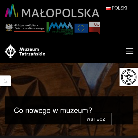
POLSKI
DEUTSCH
ENGLISH
ESPAÑOL
FRANÇAIS
ITALIANO
РУССКИЙ
Co nowego w muzeum?
中文 (中国)
WSTECZ
日本語