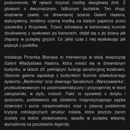
postumencie. W rękach trzymał rzeźbę dwugłowej żmii. Z
głowami o dwuznacznym, fallicznym kształcie. Ten drugi,
dosłownie zawisł, na drewnianej ścianie Galerii Hasiora,
wykrzywiony, kreślony czarną kredką na białym papierze przez
rysownika z Krupówek. Trzeci, schowany w kartonowej trumnie
zbudowanej z opakowań po bananach, obijał się o jej ściany jak
złapany w pułapkę gryzoń. Co jakiś czas z niej wyskakując jak
pajacyk z pudełka.
Instalacja Przemka Branasa to interwencja w stałą ekspozycję
Galerii Władysława Hasiora, która mieści się w drewnianym
budynku, w latach 20’ pełniącym funkcję sanatoryjnej leżakowni.
Obecnie galeria sąsiaduje z budynkiem tłumnie odwiedzanego
dyskontu „Biedronka” oraz dawnego Sanatorium „Warszawianka”,
przebudowywanym na postmodernistyczny i przynajmniej w teorii
zakopiański, w stylu, moloch. Fakir to opowieść o dotyku i
spojrzeniu, poddawaniu się działaniu magnetyzującego pępka
dziwności i aurze niesamowitości oraz o pisanej podskórnie
krytyce mitologicznych struktur miasta, które jeszcze zanim
zostały na dobre utowarowione, wpadły w pułapkę własnej,
wymyślonej na poczekaniu legendy.