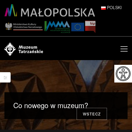
POLSKI
DEUTSCH
ENGLISH
ESPAÑOL
FRANÇAIS
ITALIANO
РУССКИЙ
Co nowego w muzeum?
中文 (中国)
WSTECZ
日本語